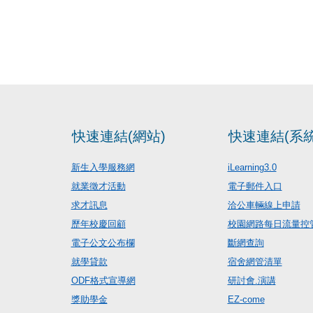
快速連結(網站)
快速連結(系統
新生入學服務網
iLearning3.0
就業徵才活動
電子郵件入口
求才訊息
洽公車輛線上申請
歷年校慶回顧
校園網路每日流量控
電子公文公布欄
斷網查詢
就學貸款
宿舍網管清單
ODF格式宣導網
研討會.演講
獎助學金
EZ-come