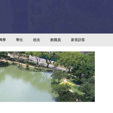
興學
學生
校友
教職員
家長訪客