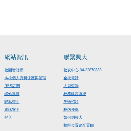
網站資訊
聯繫興大
校園智財網
校安中心 04-22870885
本校個人資料保護與管理
全校電話
RSS訂閱
人員查詢
網站導覽
校務建言系統
隱私聲明
失物招領
資訊安全
校內停車
登入
如何到興大
校區位置總配置圖