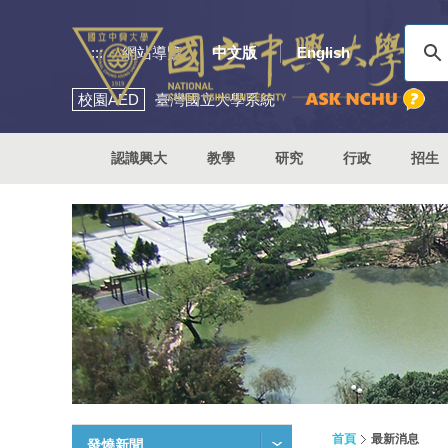
:::
網站導覽
中文版
English
校園
AED
臺灣國立大學系統
認識興大
教學
研究
行政
招生
首頁
最新消息
發燒新聞