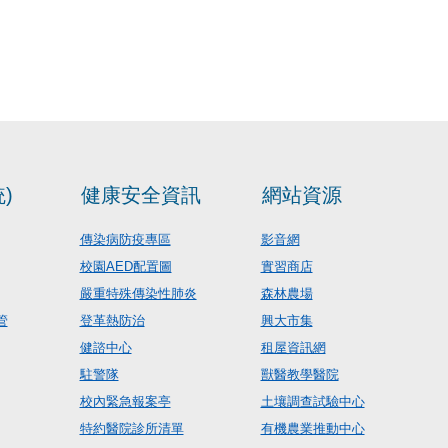
)
健康安全資訊
網站資源
傳染病防疫專區
影音網
校園AED配置圖
實習商店
嚴重特殊傳染性肺炎
森林農場
管
登革熱防治
興大市集
健諮中心
租屋資訊網
駐警隊
獸醫教學醫院
校內緊急報案亭
土壤調查試驗中心
特約醫院診所清單
有機農業推動中心