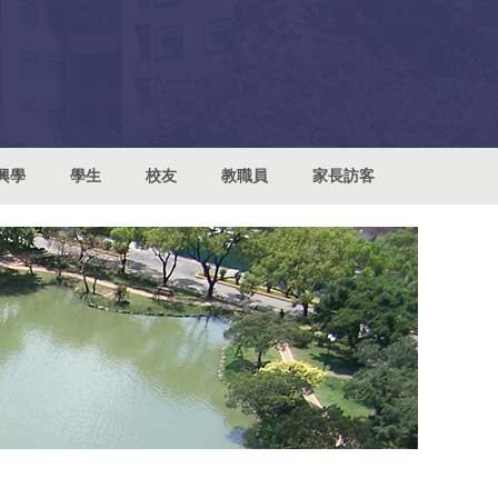
興學
學生
校友
教職員
家長訪客