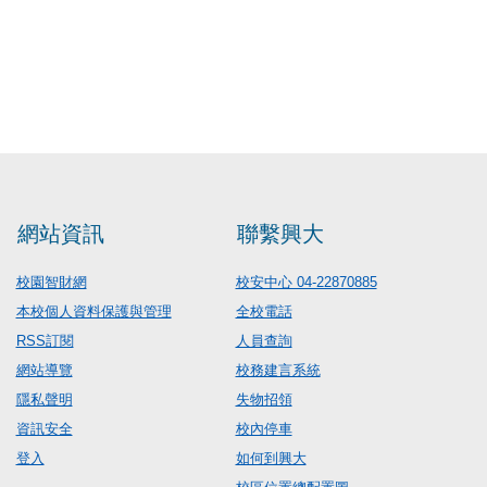
網站資訊
聯繫興大
校園智財網
校安中心 04-22870885
本校個人資料保護與管理
全校電話
RSS訂閱
人員查詢
網站導覽
校務建言系統
隱私聲明
失物招領
資訊安全
校內停車
登入
如何到興大