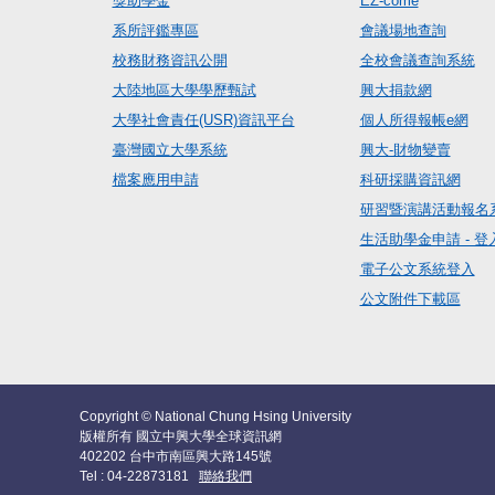
獎助學金
EZ-come
系所評鑑專區
會議場地查詢
校務財務資訊公開
全校會議查詢系統
大陸地區大學學歷甄試
興大捐款網
大學社會責任(USR)資訊平台
個人所得報帳e網
臺灣國立大學系統
興大-財物變賣
檔案應用申請
科研採購資訊網
研習暨演講活動報名
生活助學金申請 - 登
電子公文系統登入
公文附件下載區
Copyright © National Chung Hsing University
版權所有 國立中興大學全球資訊網
402202 台中市南區興大路145號
Tel : 04-22873181
聯絡我們