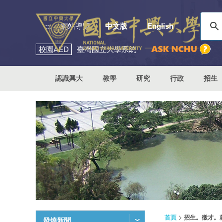
:::
網站導覽
中文版
English
校園
AED
臺灣國立大學系統
認識興大
教學
研究
行政
招生
首頁
招生。徵才。
發燒新聞