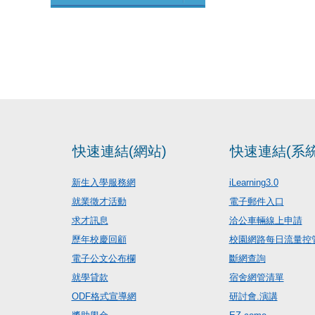
快速連結(網站)
快速連結(系統
新生入學服務網
iLearning3.0
就業徵才活動
電子郵件入口
求才訊息
洽公車輛線上申請
歷年校慶回顧
校園網路每日流量控
電子公文公布欄
斷網查詢
就學貸款
宿舍網管清單
ODF格式宣導網
研討會.演講