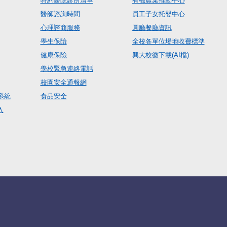
特約醫院診所清單
有機農業推動中心
醫師諮詢時間
員工子女托嬰中心
心理諮商服務
圓廳餐廳資訊
學生保險
全校各單位場地收費標準
健康保險
興大校徽下載(AI檔)
學校緊急連絡電話
校園安全通報網
系統
食品安全
入