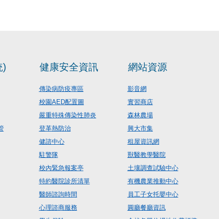
)
健康安全資訊
網站資源
傳染病防疫專區
影音網
校園AED配置圖
實習商店
嚴重特殊傳染性肺炎
森林農場
管
登革熱防治
興大市集
健諮中心
租屋資訊網
駐警隊
獸醫教學醫院
校內緊急報案亭
土壤調查試驗中心
特約醫院診所清單
有機農業推動中心
醫師諮詢時間
員工子女托嬰中心
心理諮商服務
圓廳餐廳資訊