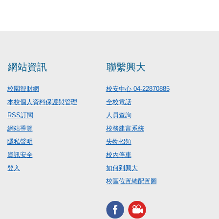
網站資訊
聯繫興大
校園智財網
校安中心 04-22870885
本校個人資料保護與管理
全校電話
RSS訂閱
人員查詢
網站導覽
校務建言系統
隱私聲明
失物招領
資訊安全
校內停車
登入
如何到興大
校區位置總配置圖