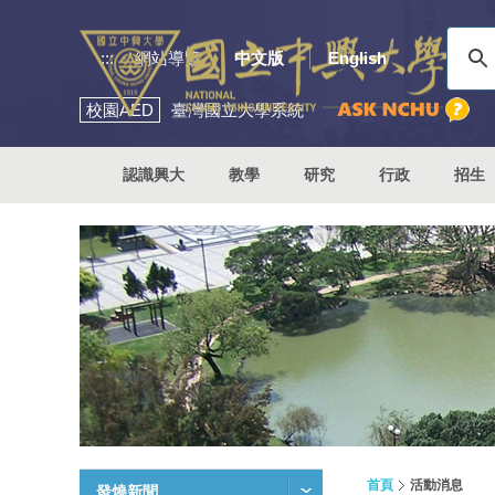
:::
網站導覽
中文版
English
校園
AED
臺灣國立大學系統
認識興大
教學
研究
行政
招生
首頁
活動消息
發燒新聞