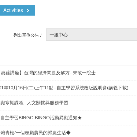
Activities
一級中心
列出單位公告 /
【惠蓀講座】台灣的經濟問題及解方--朱敬一院士
01年10月16日(二)上午11點--自主學習系統改版說明會(講義下載)
通識寒期課程─人文關懷與服務學習
自主學習BINGO BINGO活動異動通知★
◆賴青松/一個志願農民的歸農生活◆