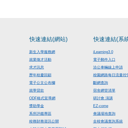
快速連結(網站)
快速連結(系統
新生入學服務網
iLearning3.0
就業徵才活動
電子郵件入口
求才訊息
洽公車輛線上申請
歷年校慶回顧
校園網路每日流量控
電子公文公布欄
斷網查詢
就學貸款
宿舍網管清單
ODF格式宣導網
研討會.演講
獎助學金
EZ-come
系所評鑑專區
會議場地查詢
校務財務資訊公開
全校會議查詢系統