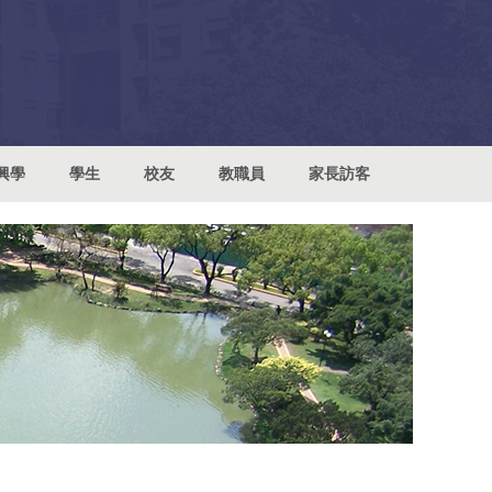
興學
學生
校友
教職員
家長訪客