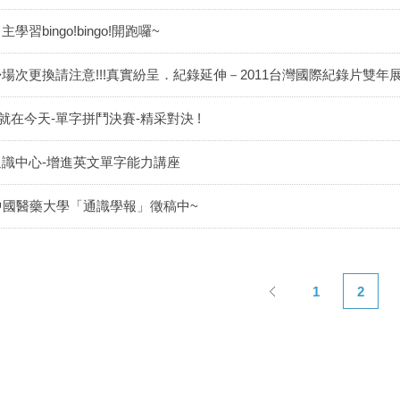
主學習bingo!bingo!開跑囉~
◆場次更換請注意!!!真實紛呈．紀錄延伸－2011台灣國際紀錄片雙年
●就在今天-單字拼鬥決賽-精采對決 !
通識中心-增進英文單字能力講座
中國醫藥大學「通識學報」徵稿中~
1
2