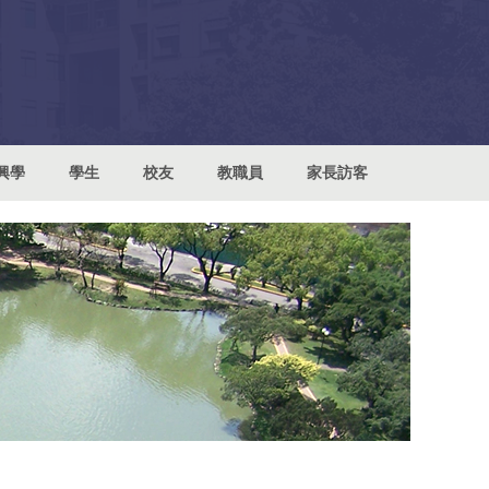
興學
學生
校友
教職員
家長訪客