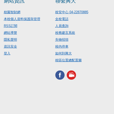
網站資訊
聯繫興大
校園智財網
校安中心 04-22870885
本校個人資料保護與管理
全校電話
RSS訂閱
人員查詢
網站導覽
校務建言系統
隱私聲明
失物招領
資訊安全
校內停車
登入
如何到興大
校區位置總配置圖