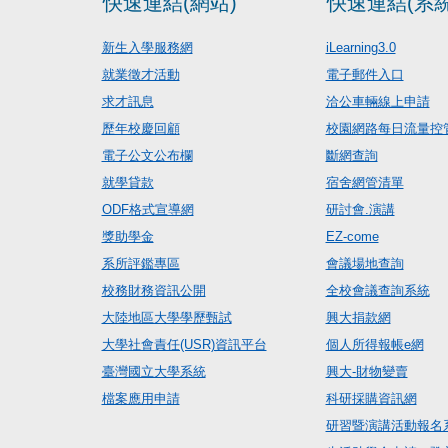
快速連結(網站)
快速連結(系統
新生入學服務網
iLearning3.0
就業徵才活動
電子郵件入口
求才訊息
洽公車輛線上申請
歷年校慶回顧
校園網路每日流量控
電子公文公布欄
斷網查詢
就學貸款
宿舍網管清單
ODF格式宣導網
研討會.演講
獎助學金
EZ-come
系所評鑑專區
會議場地查詢
校務財務資訊公開
全校會議查詢系統
大陸地區大學學歷甄試
興大捐款網
大學社會責任(USR)資訊平台
個人所得報帳e網
臺灣國立大學系統
興大-財物變賣
檔案應用申請
科研採購資訊網
研習暨演講活動報名