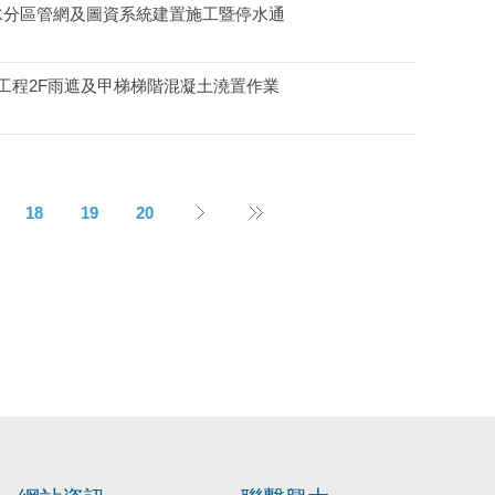
下水分區管網及圖資系統建置施工暨停水通
建工程2F雨遮及甲梯梯階混凝土澆置作業
18
19
20