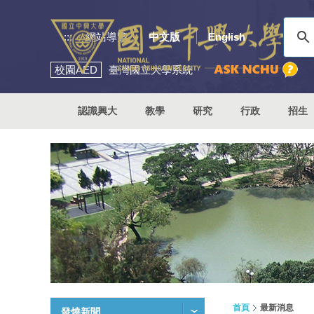
:::
網站導覽
中文版
English
校園
AED
臺灣國立大學系統
認識興大
教學
研究
行政
招生
首頁
最新消息
發燒新聞