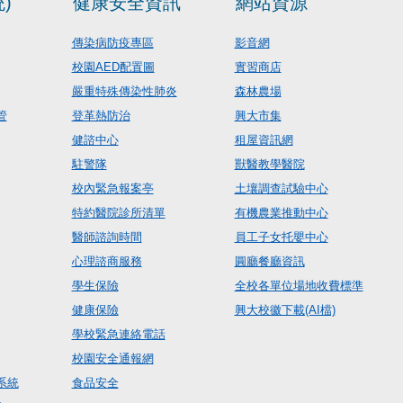
)
健康安全資訊
網站資源
傳染病防疫專區
影音網
校園AED配置圖
實習商店
嚴重特殊傳染性肺炎
森林農場
管
登革熱防治
興大市集
健諮中心
租屋資訊網
駐警隊
獸醫教學醫院
校內緊急報案亭
土壤調查試驗中心
特約醫院診所清單
有機農業推動中心
醫師諮詢時間
員工子女托嬰中心
心理諮商服務
圓廳餐廳資訊
學生保險
全校各單位場地收費標準
健康保險
興大校徽下載(AI檔)
學校緊急連絡電話
校園安全通報網
系統
食品安全