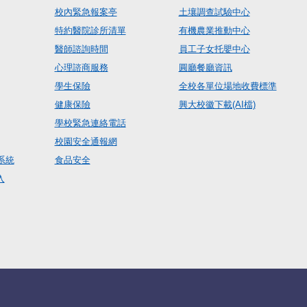
校內緊急報案亭
土壤調查試驗中心
特約醫院診所清單
有機農業推動中心
醫師諮詢時間
員工子女托嬰中心
心理諮商服務
圓廳餐廳資訊
學生保險
全校各單位場地收費標準
健康保險
興大校徽下載(AI檔)
學校緊急連絡電話
校園安全通報網
系統
食品安全
入