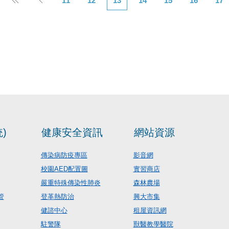
11
12
13
14
15
16
17
)
健康安全資訊
網站資源
傳染病防疫專區
影音網
校園AED配置圖
實習商店
嚴重特殊傳染性肺炎
森林農場
管
登革熱防治
興大市集
健諮中心
租屋資訊網
駐警隊
獸醫教學醫院