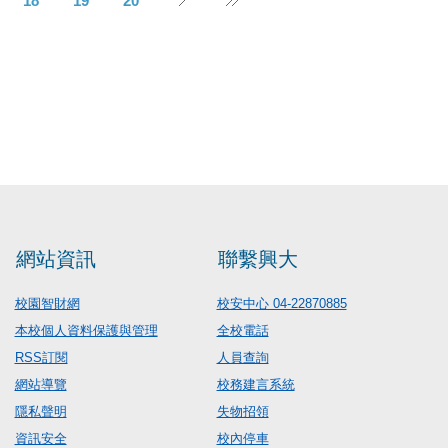
18
19
20
網站資訊
聯繫興大
校園智財網
校安中心 04-22870885
本校個人資料保護與管理
全校電話
RSS訂閱
人員查詢
網站導覽
校務建言系統
隱私聲明
失物招領
資訊安全
校內停車