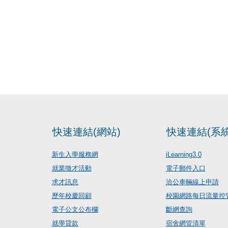
快速連結(網站)
快速連結(系統
新生入學服務網
iLearning3.0
就業徵才活動
電子郵件入口
求才訊息
洽公車輛線上申請
歷年校慶回顧
校園網路每日流量控
電子公文公布欄
斷網查詢
就學貸款
宿舍網管清單