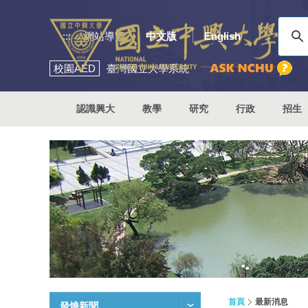
:::
網站導覽
中文版
English
校園
AED
臺灣國立大學系統
認識興大
教學
研究
行政
招生
首頁
最新消息
發燒新聞