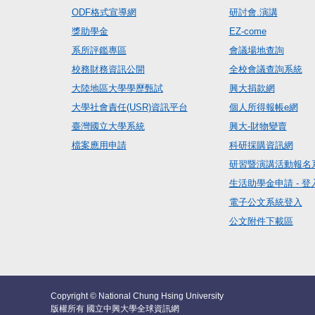
ODF格式宣導網
研討會.演講
獎助學金
EZ-come
系所評鑑專區
會議場地查詢
校務財務資訊公開
全校會議查詢系統
大陸地區大學學歷甄試
興大捐款網
大學社會責任(USR)資訊平台
個人所得報帳e網
臺灣國立大學系統
興大-財物變賣
檔案應用申請
科研採購資訊網
研習暨演講活動報名
生活助學金申請 - 登
電子公文系統登入
公文附件下載區
Copyright © National Chung Hsing University
版權所有 國立中興大學全球資訊網