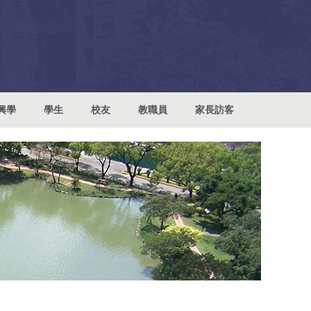
興學
學生
校友
教職員
家長訪客