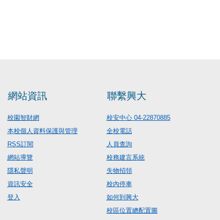
網站資訊
聯繫興大
校園智財網
校安中心 04-22870885
本校個人資料保護與管理
全校電話
RSS訂閱
人員查詢
網站導覽
校務建言系統
隱私聲明
失物招領
資訊安全
校內停車
登入
如何到興大
校區位置總配置圖