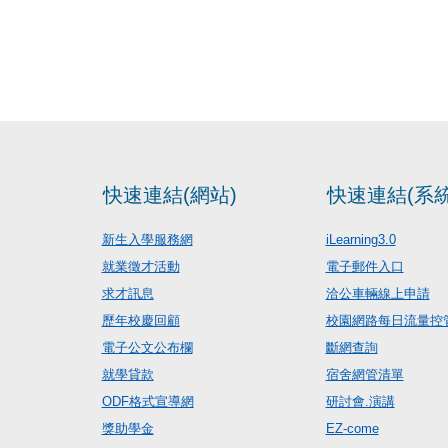
快速連結(網站)
快速連結(系統
新生入學服務網
iLearning3.0
就業徵才活動
電子郵件入口
求才訊息
洽公車輛線上申請
歷年校慶回顧
校園網路每日流量控
電子公文公布欄
斷網查詢
就學貸款
宿舍網管清單
ODF格式宣導網
研討會.演講
獎助學金
EZ-come