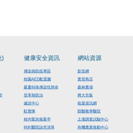
)
健康安全資訊
網站資源
傳染病防疫專區
影音網
校園AED配置圖
實習商店
嚴重特殊傳染性肺炎
森林農場
管
登革熱防治
興大市集
健諮中心
租屋資訊網
駐警隊
獸醫教學醫院
校內緊急報案亭
土壤調查試驗中心
特約醫院診所清單
有機農業推動中心