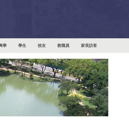
興學
學生
校友
教職員
家長訪客