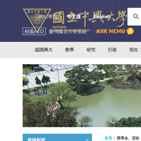
:::
網站導覽
中文版
English
校園
AED
臺灣國立大學系統
認識興大
教學
研究
行政
招生
首頁
獎學金。貸款
發燒新聞