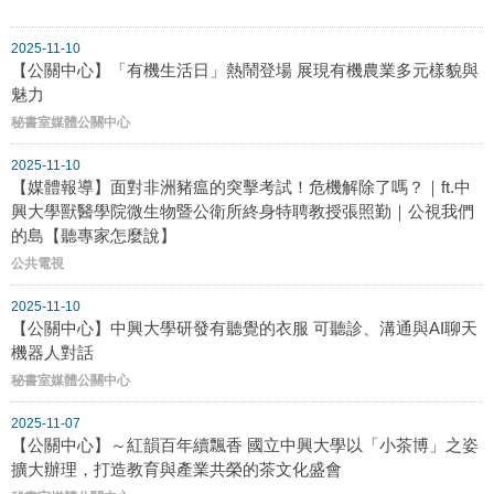
2025-11-10
【公關中心】「有機生活日」熱鬧登場 展現有機農業多元樣貌與
魅力
秘書室媒體公關中心
2025-11-10
【媒體報導】面對非洲豬瘟的突擊考試！危機解除了嗎？｜ft.中
興大學獸醫學院微生物暨公衛所終身特聘教授張照勤｜公視我們
的島【聽專家怎麼說】
公共電視
2025-11-10
【公關中心】中興大學研發有聽覺的衣服 可聽診、溝通與AI聊天
機器人對話
秘書室媒體公關中心
2025-11-07
【公關中心】～紅韻百年續飄香 國立中興大學以「小茶博」之姿
擴大辦理，打造教育與產業共榮的茶文化盛會