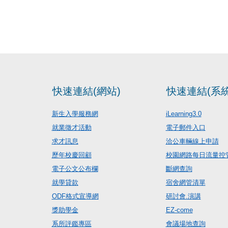
快速連結(網站)
快速連結(系統
新生入學服務網
iLearning3.0
就業徵才活動
電子郵件入口
求才訊息
洽公車輛線上申請
歷年校慶回顧
校園網路每日流量控
電子公文公布欄
斷網查詢
就學貸款
宿舍網管清單
ODF格式宣導網
研討會.演講
獎助學金
EZ-come
系所評鑑專區
會議場地查詢