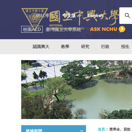
:::
網站導覽
中文版
English
校園
AED
臺灣國立大學系統
認識興大
教學
研究
行政
招生
首頁
獎學金。貸款
發燒新聞