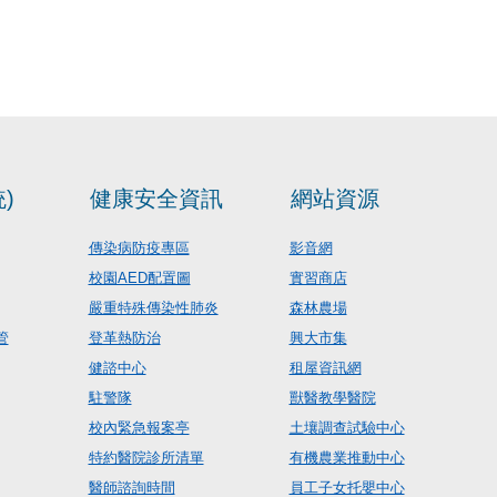
)
健康安全資訊
網站資源
傳染病防疫專區
影音網
校園AED配置圖
實習商店
嚴重特殊傳染性肺炎
森林農場
管
登革熱防治
興大市集
健諮中心
租屋資訊網
駐警隊
獸醫教學醫院
校內緊急報案亭
土壤調查試驗中心
特約醫院診所清單
有機農業推動中心
醫師諮詢時間
員工子女托嬰中心