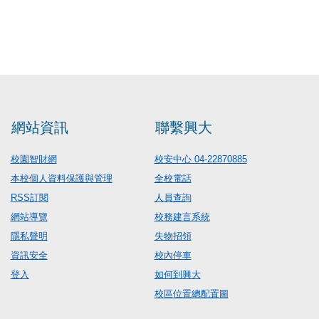
網站資訊
聯繫興大
校園智財網
校安中心 04-22870885
本校個人資料保護與管理
全校電話
RSS訂閱
人員查詢
網站導覽
校務建言系統
隱私聲明
失物招領
資訊安全
校內停車
登入
如何到興大
校區位置總配置圖