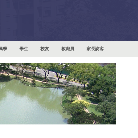
興學
學生
校友
教職員
家長訪客