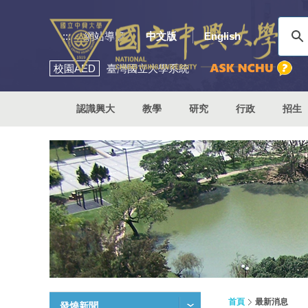
:::
網站導覽
中文版
English
校園
AED
臺灣國立大學系統
認識興大
教學
研究
行政
招生
首頁
最新消息
發燒新聞