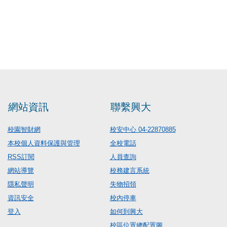
網站資訊
聯繫興大
校園智財網
校安中心 04-22870885
本校個人資料保護與管理
全校電話
RSS訂閱
人員查詢
網站導覽
校務建言系統
隱私聲明
失物招領
資訊安全
校內停車
登入
如何到興大
校區位置總配置圖