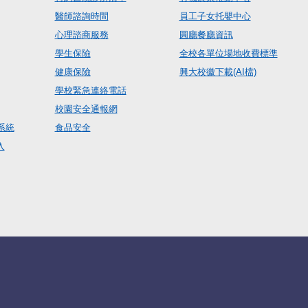
醫師諮詢時間
員工子女托嬰中心
心理諮商服務
圓廳餐廳資訊
學生保險
全校各單位場地收費標準
健康保險
興大校徽下載(AI檔)
學校緊急連絡電話
校園安全通報網
系統
食品安全
入