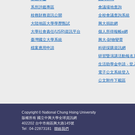
系所評鑑專區
會議場地查詢
校務財務資訊公開
全校會議查詢系統
大陸地區大學學歷甄試
興大捐款網
大學社會責任(USR)資訊平台
個人所得報帳e網
臺灣國立大學系統
興大-財物變賣
檔案應用申請
科研採購資訊網
研習暨演講活動報名
生活助學金申請 - 登
電子公文系統登入
公文附件下載區
Copyright © National Chung Hsing University
版權所有 國立中興大學全球資訊網
402202 台中市南區興大路145號
Tel : 04-22873181
聯絡我們