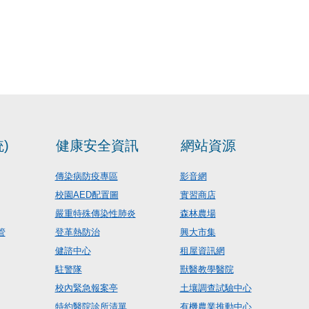
)
健康安全資訊
網站資源
傳染病防疫專區
影音網
校園AED配置圖
實習商店
嚴重特殊傳染性肺炎
森林農場
管
登革熱防治
興大市集
健諮中心
租屋資訊網
駐警隊
獸醫教學醫院
校內緊急報案亭
土壤調查試驗中心
特約醫院診所清單
有機農業推動中心