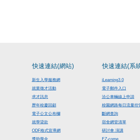
快速連結(網站)
快速連結(系統
新生入學服務網
iLearning3.0
就業徵才活動
電子郵件入口
求才訊息
洽公車輛線上申請
歷年校慶回顧
校園網路每日流量控
電子公文公布欄
斷網查詢
就學貸款
宿舍網管清單
ODF格式宣導網
研討會.演講
獎助學金
EZ-come