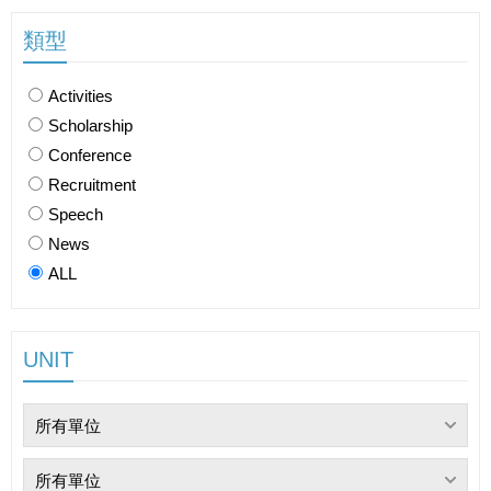
類型
Activities
Scholarship
Conference
Recruitment
Speech
News
ALL
UNIT
所有單位
所有單位