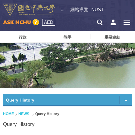
:::
網站導覽
NUST
AED
行政
教學
重要連結
Query History
HOME
NEWS
Query History
Query History