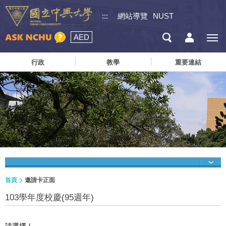
:::
網站導覽
NUST
AED
行政
教學
重要連結
首頁
邀請卡正面
103學年度校慶(95週年)
請選擇 /