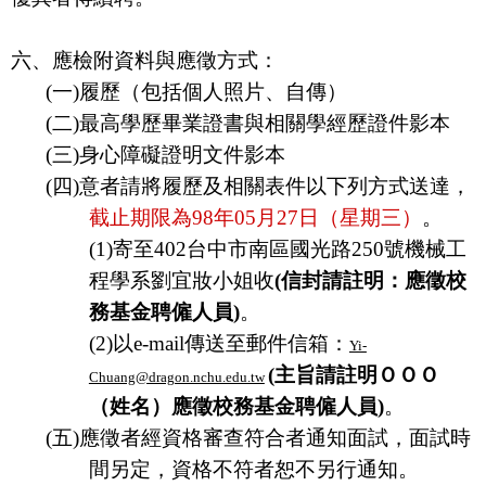
六、應檢附資料與應徵方式：
(
一
)
履歷（包括個人照片、自傳）
(
二
)
最高學歷畢業證書與相關學經歷證件影本
(
三
)
身心障礙證明文件影本
(
四
)
意者請將履歷及相關表件以下列方式送達，
截止期限為
98
年
05
月
27
日（星期三）
。
(1)
寄至
402
台中市南區國光路
250
號機械工
程學系劉宜妝小姐收
(
信封請註明：應徵校
務基金聘僱人員
)
。
(2)
以
e-mail
傳送至郵件信箱：
Yi-
(
主旨請註明ＯＯＯ
Chuang@dragon.nchu.edu.tw
（姓名）應徵校務基金聘僱人員
)
。
(
五
)
應徵者經資格審查符合者通知面試，面試時
間另定，資格不符者恕不另行通知。