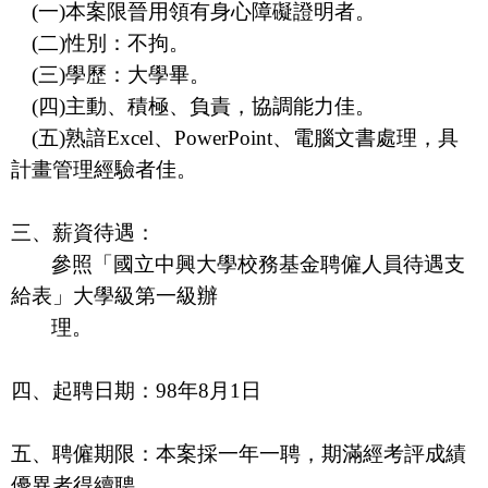
(
一
)
本案限晉用領有身心障礙證明者。
(
二
)
性別：不拘。
(
三
)
學歷：大學畢。
(
四
)
主動、積極、負責，協調能力佳。
(
五
)
熟諳
Excel
、
PowerPoint
、電腦文書處理，具
計畫管理經驗者佳。
三、薪資待遇：
參照「國立中興大學校務基金聘僱人員待遇支
給表」大學級第一級辦
理。
四、起聘日期：
98
年
8
月
1
日
五、聘僱期限：本案採一年一聘，期滿經考評成績
優異者得續聘。