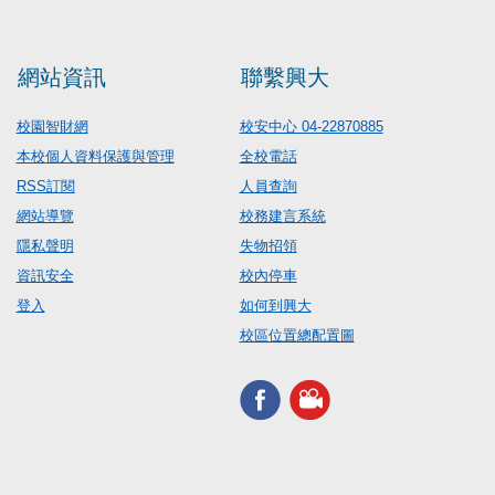
網站資訊
聯繫興大
校園智財網
校安中心 04-22870885
本校個人資料保護與管理
全校電話
RSS訂閱
人員查詢
網站導覽
校務建言系統
隱私聲明
失物招領
資訊安全
校內停車
登入
如何到興大
校區位置總配置圖