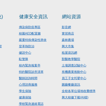
)
健康安全資訊
網站資源
傳染病防疫專區
影音網
校園AED配置圖
實習商店
嚴重特殊傳染性肺炎
森林農場
管
登革熱防治
興大市集
健諮中心
租屋資訊網
駐警隊
獸醫教學醫院
校內緊急報案亭
土壤調查試驗中心
特約醫院診所清單
有機農業推動中心
醫師諮詢時間
員工子女托嬰中心
心理諮商服務
圓廳餐廳資訊
學生保險
全校各單位場地收費標準
健康保險
興大校徽下載(AI檔)
學校緊急連絡電話