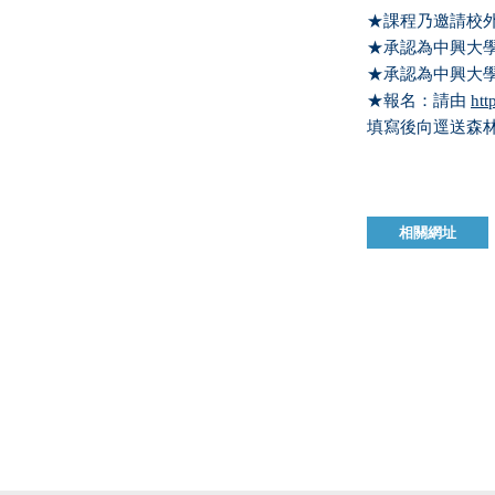
★課程乃邀請校
★承認為中興大
★承認為中興大
★報名：請由
htt
填寫後向逕送森
相關網址