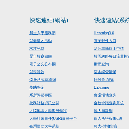
快速連結(網站)
快速連結(系統
新生入學服務網
iLearning3.0
就業徵才活動
電子郵件入口
求才訊息
洽公車輛線上申請
歷年校慶回顧
校園網路每日流量控
電子公文公布欄
斷網查詢
就學貸款
宿舍網管清單
ODF格式宣導網
研討會.演講
獎助學金
EZ-come
系所評鑑專區
會議場地查詢
校務財務資訊公開
全校會議查詢系統
大陸地區大學學歷甄試
興大捐款網
大學社會責任(USR)資訊平台
個人所得報帳e網
臺灣國立大學系統
興大-財物變賣