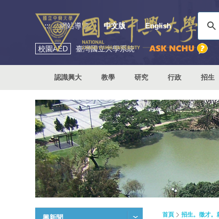
:::
網站導覽
中文版
English
校園
AED
臺灣國立大學系統
認識興大
教學
研究
行政
招生
首頁
招生。徵才。
興新聞