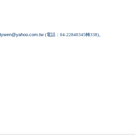
rtywen@yahoo.com.tw
(
電話：
04-22840345
轉
338)
。