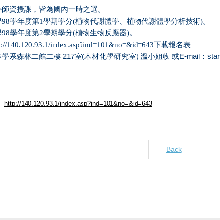
外師資授課，皆為國內一時之選。
學
98
學年度第
1
學期學分
(
植物代謝體學、植物代謝體學分析技術
)
。
學
98
學年度第2
學期學分
(
植物生物反應器
)
。
p://140.120.93.1/index.asp?ind=101&no=&id=643
下載報名表
217
(
)
E-mail
sta
林學系森林二館二樓
室
木材化學研究室
溫
小姐收
或
：
http://140.120.93.1/index.asp?ind=101&no=&id=643
Back