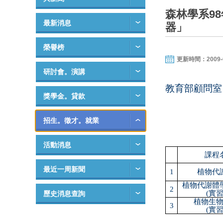
森林學系9
最新消息
器」
榮譽榜
更新時間：2009-05-
研討會。演講
教育部顧問室
獎學金。貸款
招生。徵才。就業
活動消息
課程
最近一周新聞
1
植物代
植物代謝體
2
(
實
歷史消息查詢
植物生
3
(
實