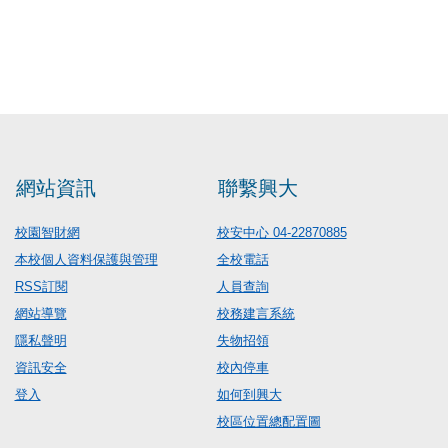
網站資訊
聯繫興大
校園智財網
校安中心 04-22870885
本校個人資料保護與管理
全校電話
RSS訂閱
人員查詢
網站導覽
校務建言系統
隱私聲明
失物招領
資訊安全
校內停車
登入
如何到興大
校區位置總配置圖