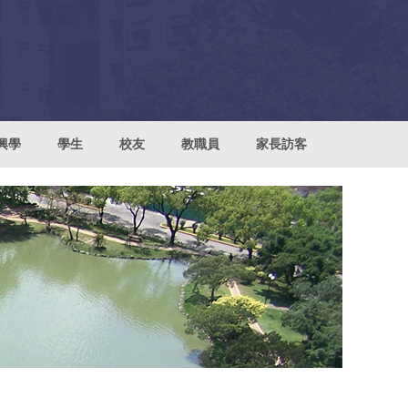
興學
學生
校友
教職員
家長訪客