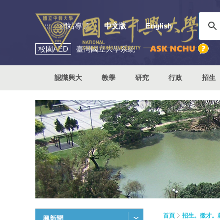
:::
網站導覽
中文版
English
校園
AED
臺灣國立大學系統
認識興大
教學
研究
行政
招生
首頁
招生。徵才。
興新聞