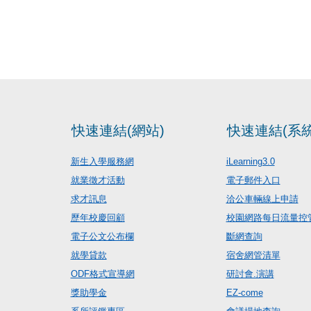
快速連結(網站)
快速連結(系統
新生入學服務網
iLearning3.0
就業徵才活動
電子郵件入口
求才訊息
洽公車輛線上申請
歷年校慶回顧
校園網路每日流量控
電子公文公布欄
斷網查詢
就學貸款
宿舍網管清單
ODF格式宣導網
研討會.演講
獎助學金
EZ-come