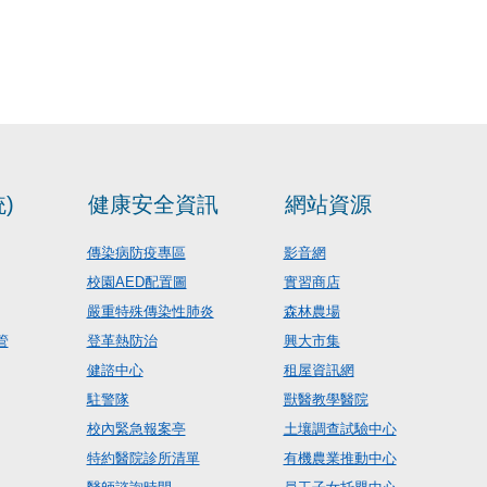
)
健康安全資訊
網站資源
傳染病防疫專區
影音網
校園AED配置圖
實習商店
嚴重特殊傳染性肺炎
森林農場
管
登革熱防治
興大市集
健諮中心
租屋資訊網
駐警隊
獸醫教學醫院
校內緊急報案亭
土壤調查試驗中心
特約醫院診所清單
有機農業推動中心