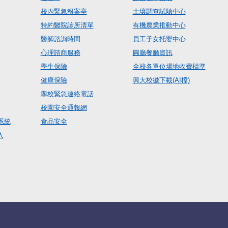
校內緊急報案亭
土壤調查試驗中心
特約醫院診所清單
有機農業推動中心
醫師諮詢時間
員工子女托嬰中心
心理諮商服務
圓廳餐廳資訊
學生保險
全校各單位場地收費標準
健康保險
興大校徽下載(AI檔)
學校緊急連絡電話
校園安全通報網
系統
食品安全
入