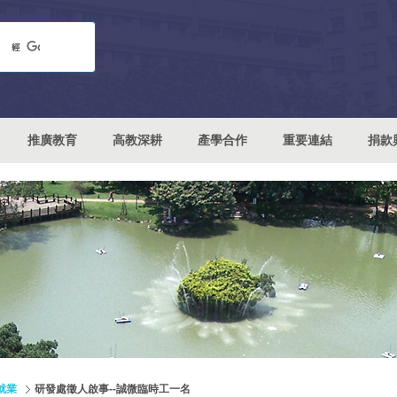
推廣教育
高教深耕
產學合作
重要連結
捐款
就業
研發處徵人啟事--誠微臨時工一名