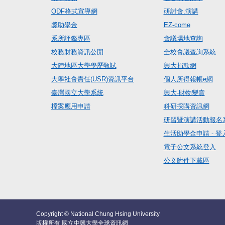
ODF格式宣導網
研討會.演講
獎助學金
EZ-come
系所評鑑專區
會議場地查詢
校務財務資訊公開
全校會議查詢系統
大陸地區大學學歷甄試
興大捐款網
大學社會責任(USR)資訊平台
個人所得報帳e網
臺灣國立大學系統
興大-財物變賣
檔案應用申請
科研採購資訊網
研習暨演講活動報名
生活助學金申請 - 登
電子公文系統登入
公文附件下載區
Copyright © National Chung Hsing University
版權所有 國立中興大學全球資訊網