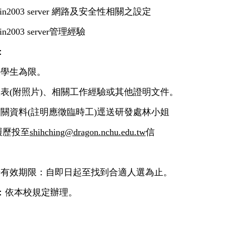
in2003 server
網路及安全性相關之設定
n2003 server
管理經驗
：
校學生為限。
歷表
(
附照片
)
、相關工作經驗或其他證明文件。
有關資料
(
註明應徵臨時工
)
逕送研發處
林
小姐
履歷投至
shihching@dragon.nchu.edu.tw
信
告有效期限：自即日起至找到合適人選為止。
：依本校規定辦理。