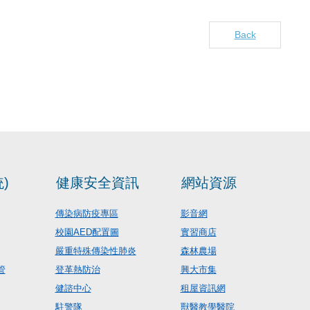
Back
)
健康安全資訊
網站資源
傳染病防疫專區
影音網
校園AED配置圖
實習商店
嚴重特殊傳染性肺炎
森林農場
管
登革熱防治
興大市集
健諮中心
租屋資訊網
駐警隊
獸醫教學醫院