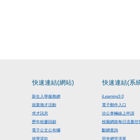
快速連結(網站)
快速連結(系統
新生入學服務網
iLearning3.0
就業徵才活動
電子郵件入口
求才訊息
洽公車輛線上申請
歷年校慶回顧
校園網路每日流量控
電子公文公布欄
斷網查詢
就學貸款
宿舍網管清單