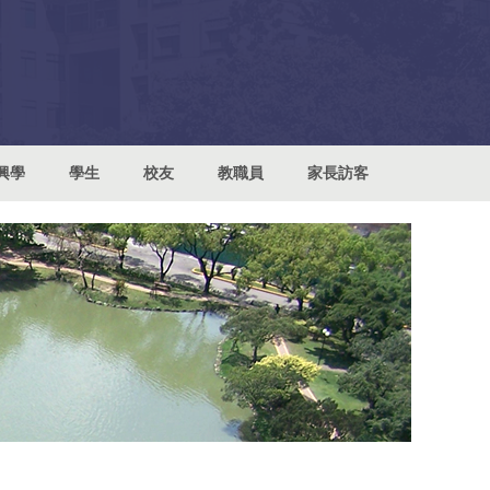
興學
學生
校友
教職員
家長訪客