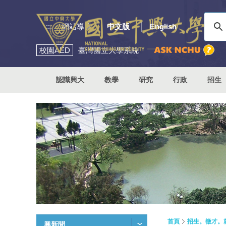
:::
網站導覽
中文版
English
校園
AED
臺灣國立大學系統
認識興大
教學
研究
行政
招生
首頁
招生。徵才。
興新聞