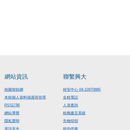
網站資訊
聯繫興大
校園智財網
校安中心 04-22870885
本校個人資料保護與管理
全校電話
RSS訂閱
人員查詢
網站導覽
校務建言系統
隱私聲明
失物招領
資訊安全
校內停車