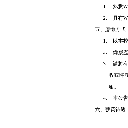
1.
熟悉
W
2.
具有
Wi
五、應徵方式
1.
以本
2.
備履
3.
請將
收或將
箱。
4.
本公
六、薪資待遇