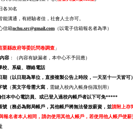
日各
30
名
皆能溝通，有經驗者佳，社會人士亦可。
心信箱
nchu.src@gmail.com
（以電子信箱報名者為準）
苗栗縣政府等委託問卷調查
」
內容
：（內容有缺漏者，本中心不予回應）
學校、系級、聯絡電話
日期（以日期為單位，直接複製公告上時段，一天至十一天皆可
字號
（
英文字母需大寫
，需鍵入校內入帳身份識別用）
擔任本中心電訪員、或已登入過校內帳戶者以下可免
*****
帳號（務必為郵局帳戶，其他帳戶將無法發放薪資，並
請附上存
與報名者本人相同，請勿使用其他人帳戶，若使用他人帳戶使薪
址