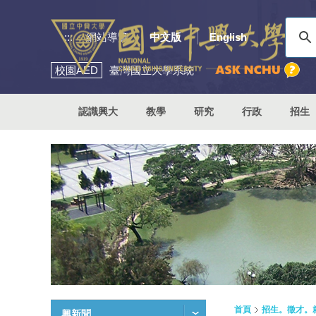
:::
網站導覽
中文版
English
校園
AED
臺灣國立大學系統
認識興大
教學
研究
行政
招生
首頁
招生。徵才。
興新聞