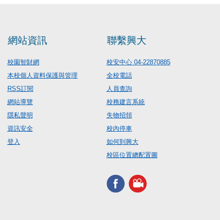
網站資訊
聯繫興大
校園智財網
校安中心 04-22870885
本校個人資料保護與管理
全校電話
RSS訂閱
人員查詢
網站導覽
校務建言系統
隱私聲明
失物招領
資訊安全
校內停車
登入
如何到興大
校區位置總配置圖