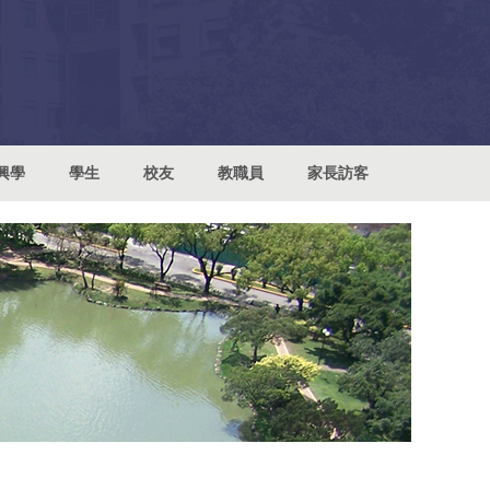
興學
學生
校友
教職員
家長訪客