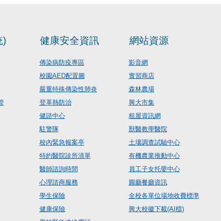
)
健康安全資訊
網站資源
傳染病防疫專區
影音網
校園AED配置圖
實習商店
嚴重特殊傳染性肺炎
森林農場
管
登革熱防治
興大市集
健諮中心
租屋資訊網
駐警隊
獸醫教學醫院
校內緊急報案亭
土壤調查試驗中心
特約醫院診所清單
有機農業推動中心
醫師諮詢時間
員工子女托嬰中心
心理諮商服務
圓廳餐廳資訊
學生保險
全校各單位場地收費標準
健康保險
興大校徽下載(AI檔)