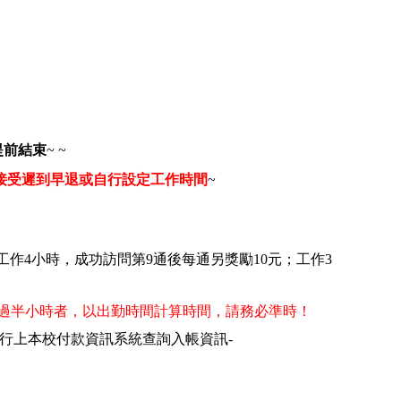
提前結束
~ ~
接受遲到早退或自行設定工作時間
~
工作
4
小時，成功訪問第
9
通後每通另獎勵
10
元；工作
3
過半小時者，以出勤時間計算時間，請務必準時！
行上本校付款資訊系統查詢入帳資訊
-