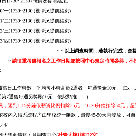
(
日
)1730~2130 (
視情況提前結束
)
0(
一
)1730~2130 (
視情況提前結束
)
1(
二
)1730~2130 (
視情況提前結束
)
2(
三
)1730~2130 (
視情況提前結束
)
3(
四
)1730~2130 (
視情況提前結束
)
~ ~
以上調查時間，若執行完成，會
~
請慎重考慮報名之工作日期並按照中心規定時間參與，不
：
照當日工作時數，平均每小時高於
2
通者，每通獎金
10
元。
(
Ex
：
問第
7
通後每通另獎勵
10
元，依此類推
……)
員，遲到
1-15
分鐘依薪資比例扣除
25
元、
16-30
分鐘扣除
50
元，超
依校內入帳系統程序由學校統一匯款，最慢
45-50
天內發放，可自
144/
興大學商情暨民意調查中心
(
社管大樓
1
樓
122
室
)