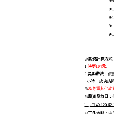
9/9
9/1
9/1
9/1
9/1
◎
薪資計算方式
1.
時薪
104
元
。
2.
獎勵辦法
：依
小時，成功訪
◎
為尊重其他訪
◎
薪資發放日
：
http://140.120.62.
◎
工作地點
：中