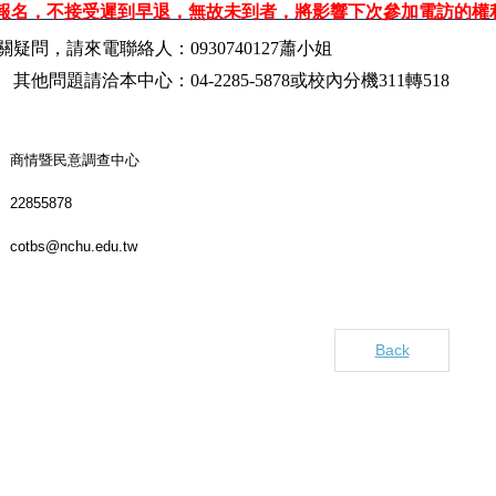
報名，不接受遲到早退，無故未到者，將影響下次參加電訪的權
關疑問，請來電聯絡人：
0930740127
蕭小姐
其他問題請洽本中心：
04-2285-5878
或校內分機
311
轉
518
商情暨民意調查中心
22855878
cotbs@nchu.edu.tw
Back