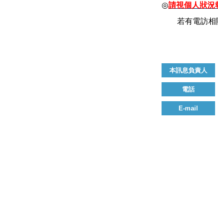
◎
請視個人狀況
若有電訪相
本訊息負責人
電話
E-mail