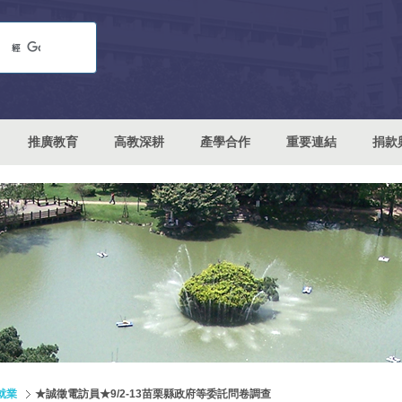
推廣教育
高教深耕
產學合作
重要連結
捐款
就業
★誠徵電訪員★9/2-13苗栗縣政府等委託問卷調查