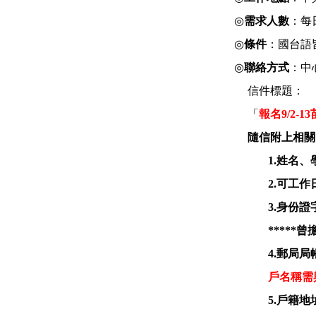
◎
需求人數
：每
◎
條件
：國台語
◎
聯絡方式
：中
信件標題：
「
報名
9/2-13
隨信附上相關
1.
姓名、
2.
可工作
3.
身份證
*****
曾
4.
郵局局
戶名稱需
5.
戶籍地