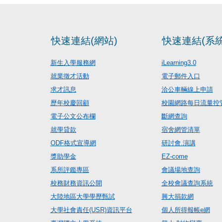
快速連結(網站)
快速連結(系統
新生入學服務網
iLearning3.0
就業徵才活動
電子郵件入口
求才訊息
洽公車輛線上申請
歷年校慶回顧
校園網路每日流量控
電子公文公布欄
斷網查詢
就學貸款
宿舍網管清單
ODF格式宣導網
研討會.演講
獎助學金
EZ-come
系所評鑑專區
會議場地查詢
校務財務資訊公開
全校會議查詢系統
大陸地區大學學歷甄試
興大捐款網
大學社會責任(USR)資訊平台
個人所得報帳e網