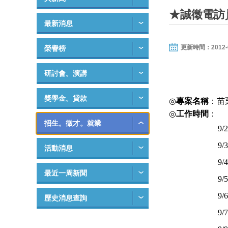
★誠徵電訪員
最新消息
更新時間：2012-08-
榮譽榜
研討會。演講
獎學金。貸款
◎
專案名稱
：苗
◎
工作時間
：
招生。徵才。就業
9/2
9/3
活動消息
9/4
最近一周新聞
9/5
9/6
歷史消息查詢
9/7