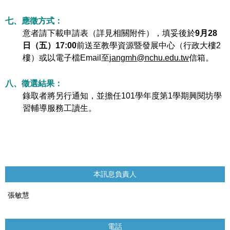
七、應徵方式：
意者請下載申請表（詳見相關附件），填妥後於
9
月
28
日（五）
17:00
前送至教學資源暨發展中心（行政大樓
2
樓）或以電子檔
Email
至
jangmh@nchu.edu.tw
信箱。
八、徵選結果：
錄取者將另行通知，並擔任
101
學年度第
1
學期興閱坊學
習輔導服務工讀生。
本訊息負責人
張敏慧
電話