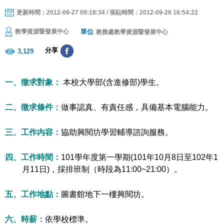
更新時間：2012-09-27 09:18:34 / 張貼時間：2012-09-26 16:54:22
單位
教學資源暨發展中心
教務處教學資源暨發展中心
分享
3,129
徵求對象：
一、
本校
大學部
(
含進修部
)
學生。
二、徵求條件：
做事認真、有責任感，具備基本電腦能力。
三、工作內容：
協助興閱坊學習輔導諮詢服務。
四、工作時間：
101
學年度第一學期
(101
年
10
月
8
日至
102
年
1
月
11
日
)
，採排班制（時段為
11:00~21:00
）。
五、工作地點：
圖書館地下一樓興閱坊。
六、時薪：
依學校標準。