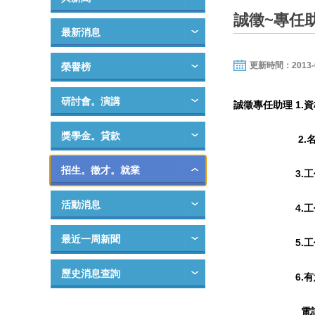
誠徵~專任
最新消息
更新時間：2013-02-
榮譽榜
研討會。演講
誠徵專任助理 1
獎學金。貸款
2.名額：
招生。徵才。就業
3.工作地
活動消息
4.工作期程：
最近一周新聞
5.工作性質
歷史消息查詢
6.有意應徵
電話：(04)