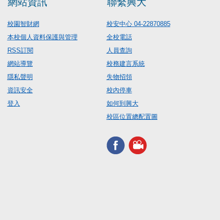
網站資訊
聯繫興大
校園智財網
校安中心 04-22870885
本校個人資料保護與管理
全校電話
RSS訂閱
人員查詢
網站導覽
校務建言系統
隱私聲明
失物招領
資訊安全
校內停車
登入
如何到興大
校區位置總配置圖