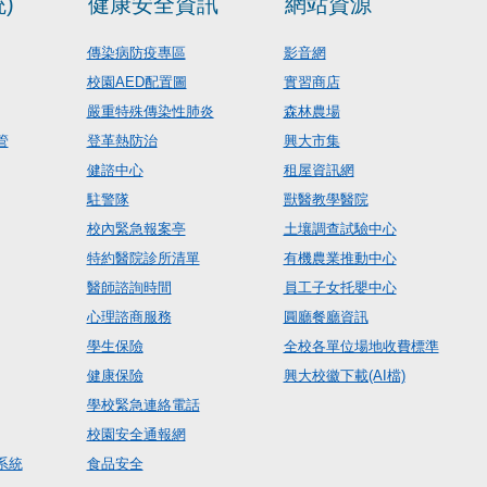
)
健康安全資訊
網站資源
傳染病防疫專區
影音網
校園AED配置圖
實習商店
嚴重特殊傳染性肺炎
森林農場
管
登革熱防治
興大市集
健諮中心
租屋資訊網
駐警隊
獸醫教學醫院
校內緊急報案亭
土壤調查試驗中心
特約醫院診所清單
有機農業推動中心
醫師諮詢時間
員工子女托嬰中心
心理諮商服務
圓廳餐廳資訊
學生保險
全校各單位場地收費標準
健康保險
興大校徽下載(AI檔)
學校緊急連絡電話
校園安全通報網
系統
食品安全