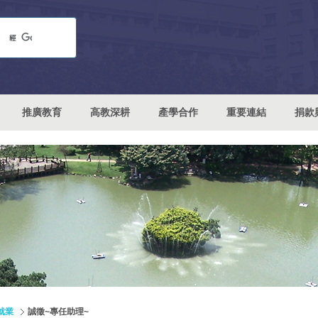
推廣教育
高教深耕
產學合作
重要連結
捐款
就業
誠徵~專任助理~