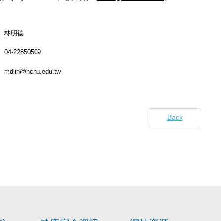
林明德
04-22850509
mdlin@nchu.edu.tw
Back