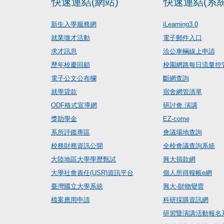
快速連結(網站)
快速連結(系統
新生入學服務網
iLearning3.0
就業徵才活動
電子郵件入口
求才訊息
洽公車輛線上申請
歷年校慶回顧
校園網路每日流量控
電子公文公布欄
斷網查詢
就學貸款
宿舍網管清單
ODF格式宣導網
研討會.演講
獎助學金
EZ-come
系所評鑑專區
會議場地查詢
校務財務資訊公開
全校會議查詢系統
大陸地區大學學歷甄試
興大捐款網
大學社會責任(USR)資訊平台
個人所得報帳e網
臺灣國立大學系統
興大-財物變賣
檔案應用申請
科研採購資訊網
研習暨演講活動報名