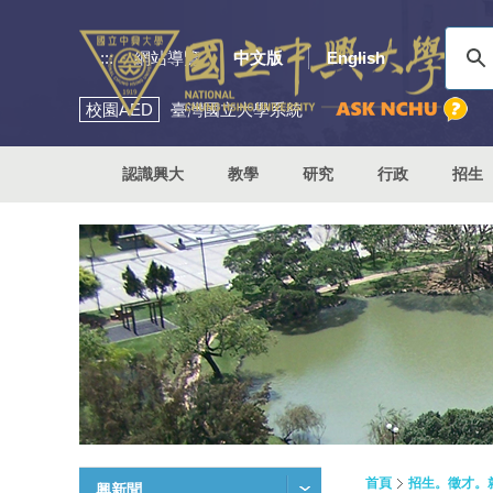
:::
網站導覽
中文版
English
校園
AED
臺灣國立大學系統
認識興大
教學
研究
行政
招生
首頁
招生。徵才。
興新聞