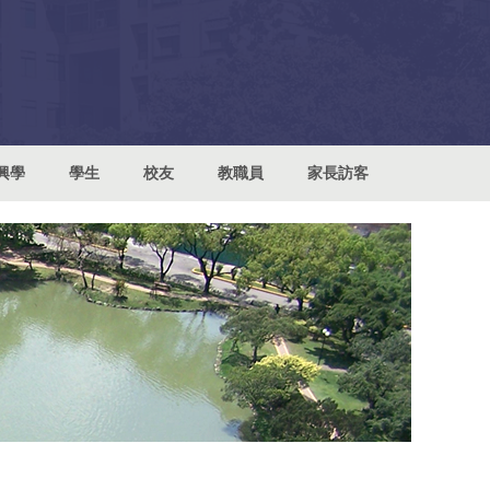
興學
學生
校友
教職員
家長訪客