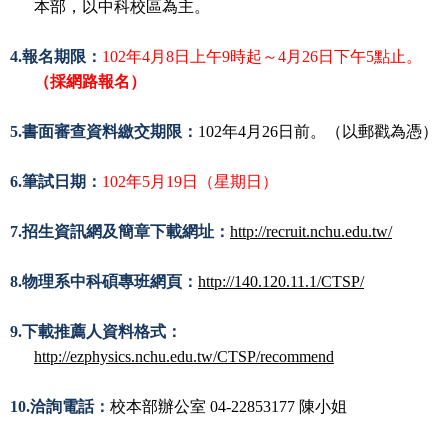
本部，以中科校區為主。
4.報名期限：
102
年
4
月
8
日上午
9
時起～
4
月
26
日下午
5
點止。
（採網路報名）
5.書面審查資料繳交期限：
102
年
4
月
26
日前。（以郵戳為憑）
6.筆試日期：
102
年
5
月
19
日（星期日）
7.招生資訊網及簡章下載網址：
http://recruit.nchu.edu.tw/
8.物理系中科碩專班網頁：
http://140.120.11.1/CTSP/
9.下載推薦人資料格式：
http://ezphysics.nchu.edu.tw/CTSP/recommend
10.洽詢電話：
校本部辦公室
04-22853177
陳小姐