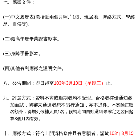
七、應徵文件：
(
一
)
中文履歷表
(
包括近兩個月照片
1
張、現居地、聯絡方式、學經
歷、自傳等
)
。
(
二
)
最高學歷畢業證書影本。
(
三
)
身障手冊影本。
(
四
)
其他有利應徵之證明文件。
。
八、公告期間：即日起至
103
年
3
月
19
日（星期三）
止
九、評選方式：資料不齊或逾期者均不受理。合格者擇優通知參
加面試，初審未通過者恕不另行通知，亦不退件。
本案除正取
名額外，得增列候補人員
1
名，候補期間自甄選結果確定之翌日起
算
3
個月內有效。
十、應徵方式：符合上開資格條件且有意願者，請於
103
年
3
月
19