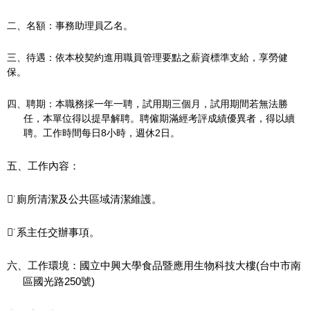
二、名額：事務助理員乙名。
三、待遇：依本校契約進用職員管理要點之薪資標準支給，享勞健
保。
四、聘期：本職務採一年一聘，試用期三個月，試用期間若無法勝
任，本單位得以提早解聘。聘僱期滿經考評成績優異者，得以續
聘。工作時間每日
8
小時，週休
2
日。
五、工作內容：

廁所清潔及公共區域清潔維護。
˙

系主任交辦事項。
˙
六、工作環境：國立中興大學
食品暨應用生物科技大樓
(
台中市南
區國光路
250
號
)