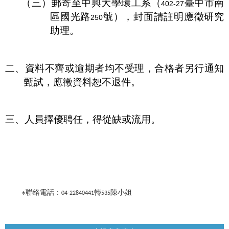
（三）郵寄至中興大學環工系（
臺中市南
402-27
區國光路
號），封面請註明應徵研究
250
助理。
二、資料不齊或逾期者均不受理，合格者另行通知
甄試，應徵資料恕不退件。
三、人員擇優聘任，得從缺或流用。
※聯絡電話：
轉
陳小姐
04-22840441
535