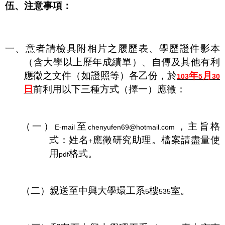
伍、注意事項：
一、意者請檢具附相片之履歷表、學歷證件影本
（含大學以上歷年成績單）、自傳及其他有利
應徵之文件（如證照等）各乙份，於
年
月
103
5
30
日
前利用以下三種方式（擇一）應徵：
（一）
至
，主旨格
E-mail
chenyufen69@hotmail.com
式：姓名
應徵研究助理。檔案請盡量使
+
用
格式。
pdf
（二）親送至中興大學環工系
樓
室。
5
535