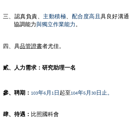
三、認真負責、
主動積極
、
配合度高且
具良好溝通
協調能力
與獨立作業能力
。
四、具
品管證書
者尤佳。
貳、人力需求：研究助理一名
參、聘期：
年
月
日
起至
年
月
日止。
103
6
1
104
5
30
肆、待遇：
比照國科會