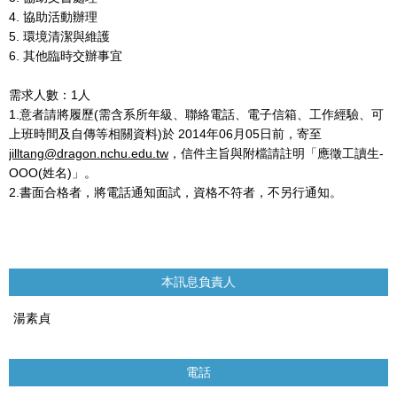
4.
協助活動辦理
5.
環境清潔與維護
6.
其他臨時交辦事宜
需求人數：
1
人
1.
意者請將履歷
(
需含系所年級、聯絡電話、電子信箱、工作經驗、可
上班時間及自傳等相關資料
)
於
2014
年
06
月05
日前，寄至
jilltang@dragon.nchu.edu.tw
，信件主旨與附檔請註明「應徵工讀生
-
OOO(
姓名
)
」。
2.
書面合格者，將電話通知面試，資格不符者，不另行通知。
本訊息負責人
湯素貞
電話