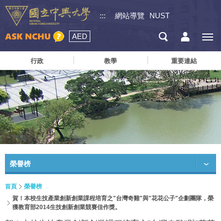
:::
網站導覽
NUST
AED
行政
教學
重要連結
榮譽榜
首頁
榮譽榜
賀！本校生技產業創新創業課程培育之"台灣奇雞"與"花花公子"企劃團隊，榮
獲教育部2014生技創新創業競賽佳作獎。