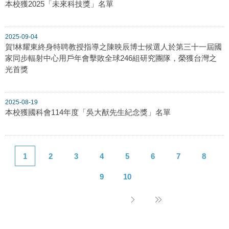
本校獲2025「未來科技獎」名單
2025-09-04
賀!林耀東終身特聘教授指導之陳映辰博士候選人於第三十一屆國
家同步輻射中心用戶年會擊敗全球246組研究團隊，榮獲台灣之
光首獎
2025-08-19
本校獲國科會114年度「吳大猷先生紀念獎」名單
1
2
3
4
5
6
7
8
9
10