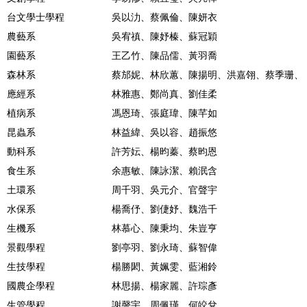
台文學士學程
吳以氻、蔡佩倫、陳妍衣
農藝系
吳宥禛、陳妤榛、蘇冠穎
園藝系
王乙竹、陳品儒、黃羽喬
森林系
蔡邡妮、林欣蕙、陳揚明、洪嘉翎、蔡季珊、
應經系
林雅惠、鄭尚真、劉佳柔
植病系
馮恩琦、張庭瑋、陳芊如
昆蟲系
林益緯、吳以容、趙振悠
動科系
許芳妘、楊昀蓁、蔡昀恩
食生系
余惠敏、陳詠潔、賴泯含
土環系
周千羽、吳元介、官聲宇
水保系
楊喬伃、劉倢妤、魏浩千
生機系
林慕心、陳秉均、朱豈亨
景觀學程
劉亭羽、劉永琦、蘇智偉
生技學程
楊勝閎、黃姵雯、藍湘鈴
國農企學程
林思揚、楊家麗、許琮彥
生管學程
謝謦宇、周佩瑾、何皎兌