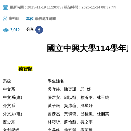
更新時間：2025-11-19 11:20:05 / 張貼時間：2025-11-14 08:37:44
單位
生輔組
學務處生輔組
分享
3,012
國立中興大學114學
德智類
系級
學生姓名
中文系
吳宜臻、陳奕珊、邱 妤
中文系(進)
張君安、邱以甄、賴沂葶、林玉純
外文系
黃子耘、吳沛瑄、潘星妤
外文系(進)
曾彥杰、黃琪瑛、呂桂嵐、杜幗英
歷史系
林巧昕、蘇怡甄、吳之宇
文創學程
李易修、賴宜瑩、吳芃樺