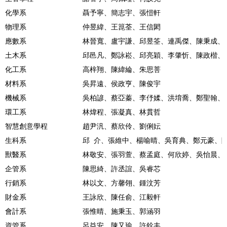
化學系
聶予寧、簡志宇、張愷軒
物理系
仲昱緯、王箟荃、王信閎
應數系
林晉寬、盧宇謙、邱昱筌、連禹傑、陳秉成、
土木系
邱邑凡、鄭詠崧、邱亮穎、李肇忻、陳政楷、
化工系
高梓翔、陳緯綸、朱思菩
材料系
吳昇遠、侯政亨、陳俊宇
機械系
吳柏諺、蔡亞蓁、李伃媃、洪堉喬、鄭聖翰、
環工系
林煒程、張凝真、林貫哲
智慧創意學程
趙尹汎、蔡欣伶、劉俐妘
生科系
邱 介、張維中、楊喻晴、吳育典、鄭元豪、
獸醫系
林敬安、張羽萱、蔡孟庭、何欣婷、吳怡晨、
企管系
陳思綺、許丞誼、吳睿芯
行銷系
林以文、方馨翎、鍾汶芳
財金系
王詠欣、陳任俞、江毅軒
會計系
張惟晴、施秉玉、郭涵羽
資管系
呂益安、陳又瑜、許銓丰