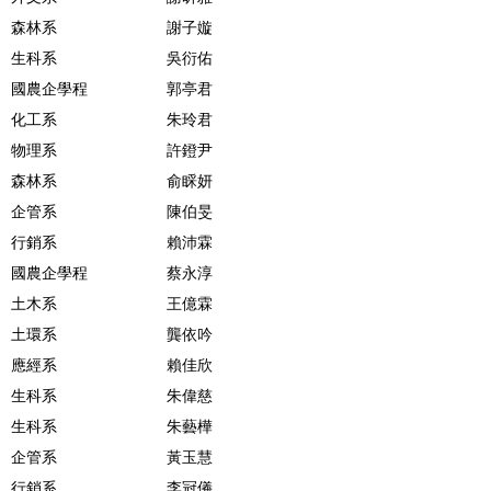
森林系
謝子嫙
生科系
吳衍佑
國農企學程
郭亭君
化工系
朱玲君
物理系
許鐙尹
森林系
俞睬妍
企管系
陳伯旻
行銷系
賴沛霖
國農企學程
蔡永淳
土木系
王億霖
土環系
龔依吟
應經系
賴佳欣
生科系
朱偉慈
生科系
朱藝樺
企管系
黃玉慧
行銷系
李冠儀