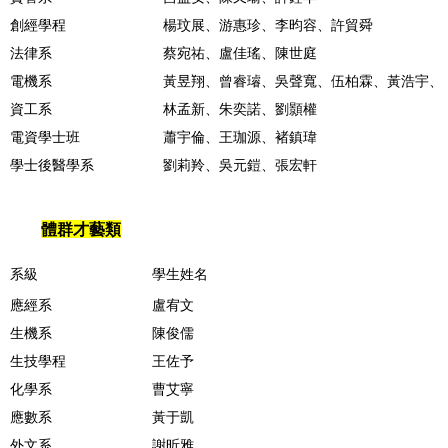
創經學程
楊玟展、游惠珍、李昀容、許貿舜
法律系
蔡宛祐、盧佳瑤、陳世庭
電機系
黃昱翔、曾睿璿、吳聲寬、伍柏霖、黃浩宇、
資工系
林孟新、朱奕諾、劉顥權
電資學士班
蕭宇倫、王珈源、褚鎮瑋
學士後醫學系
劉莉羚、吳元鎧、張宏軒
體群才藝類
系級
學生姓名
應經系
盧宥文
生機系
陳俊儒
生技學程
王佐予
化學系
曹艾寧
應數系
黃于凱
外文系
謝昕雅