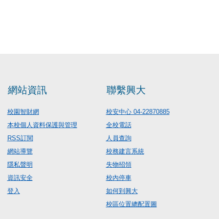
網站資訊
聯繫興大
校園智財網
校安中心 04-22870885
本校個人資料保護與管理
全校電話
RSS訂閱
人員查詢
網站導覽
校務建言系統
隱私聲明
失物招領
資訊安全
校內停車
登入
如何到興大
校區位置總配置圖