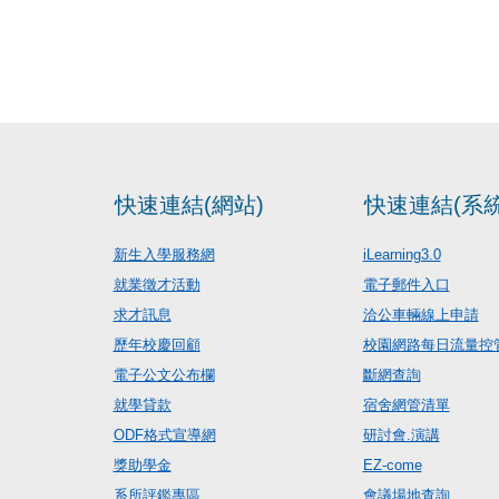
快速連結(網站)
快速連結(系統
新生入學服務網
iLearning3.0
就業徵才活動
電子郵件入口
求才訊息
洽公車輛線上申請
歷年校慶回顧
校園網路每日流量控
電子公文公布欄
斷網查詢
就學貸款
宿舍網管清單
ODF格式宣導網
研討會.演講
獎助學金
EZ-come
系所評鑑專區
會議場地查詢