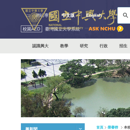
:::
網站導覽
中文版
English
校園
AED
臺灣國立大學系統
認識興大
教學
研究
行政
招生
首頁
榮譽榜
本
興新聞