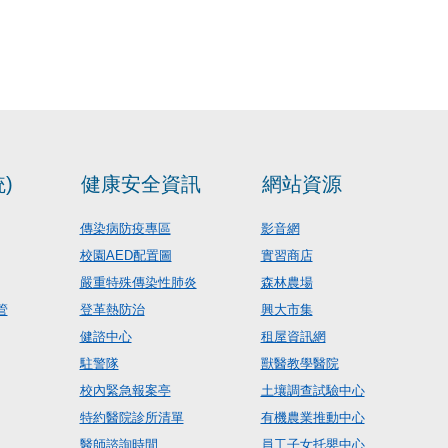
)
健康安全資訊
網站資源
傳染病防疫專區
影音網
校園AED配置圖
實習商店
嚴重特殊傳染性肺炎
森林農場
管
登革熱防治
興大市集
健諮中心
租屋資訊網
駐警隊
獸醫教學醫院
校內緊急報案亭
土壤調查試驗中心
特約醫院診所清單
有機農業推動中心
醫師諮詢時間
員工子女托嬰中心