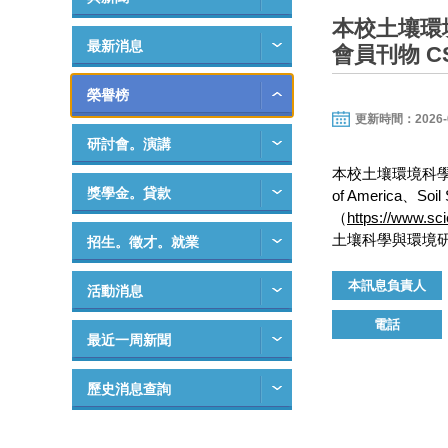
本校土壤環
最新消息
會員刊物 CS
榮譽榜
更新時間：2026-04-
研討會。演講
本校土壤環境科學系​林
獎學金。貸款
of America、So
（
https://www.sci
土壤科學與環境
招生。徵才。就業
本訊息負責人
活動消息
電話
最近一周新聞
歷史消息查詢