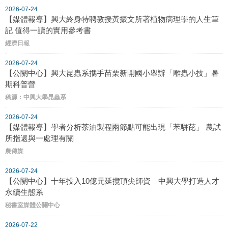
2026-07-24
【媒體報導】興大終身特聘教授黃振文所著植物病理學的人生筆
記 值得一讀的實用參考書
經濟日報
2026-07-24
【公關中心】興大昆蟲系攜手苗栗新開國小舉辦「雕蟲小技」暑
期科普營
稿源：中興大學昆蟲系
2026-07-24
【媒體報導】學者分析茶油製程兩節點可能出現「苯駢芘」 農試
所指還與一處理有關
農傳媒
2026-07-24
【公關中心】十年投入10億元延攬頂尖師資 中興大學打造人才
永續生態系
秘書室媒體公關中心
2026-07-22