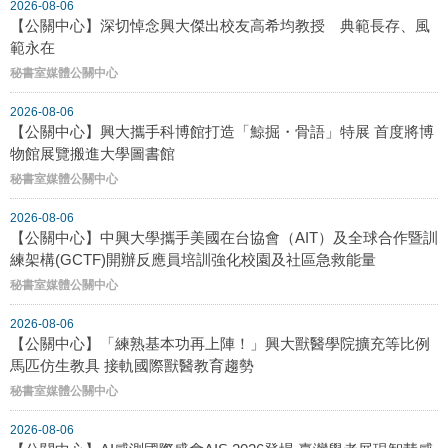
2026-08-06
【公關中心】深切悼念興大傑出校友高希均教授 典範長存、風
範永在
秘書室媒體公關中心
2026-08-06
【公關中心】興大攜手科博館打造「鯨掘・骨語」特展 首度將博
物館展覽搬進大學圖書館
秘書室媒體公關中心
2026-08-06
【公關中心】中興大學攜手美國在台協會（AIT）及全球合作暨訓
練架構(GCTF)開辦反應員培訓強化校園及社區急救能量
秘書室媒體公關中心
2026-08-06
【公關中心】「練熟基本功再上陣！」興大獸醫學院擴充等比例
馬匹仿生教具 接軌國際獸醫教育趨勢
秘書室媒體公關中心
2026-08-06