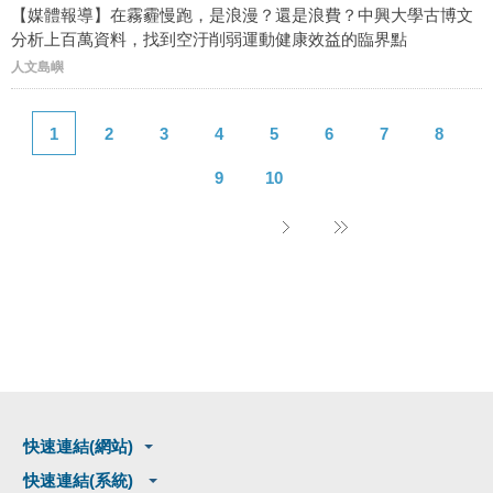
【媒體報導】在霧霾慢跑，是浪漫？還是浪費？中興大學古博文
分析上百萬資料，找到空汙削弱運動健康效益的臨界點
人文島嶼
1
2
3
4
5
6
7
8
9
10
快速連結(網站)
快速連結(系統)