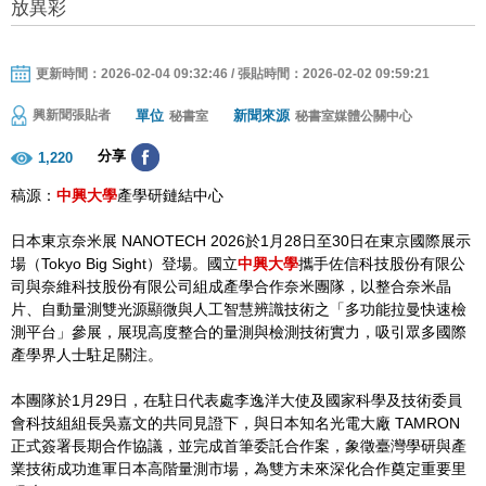
放異彩
更新時間：2026-02-04 09:32:46 / 張貼時間：2026-02-02 09:59:21
單位
新聞來源
興新聞張貼者
秘書室
秘書室媒體公關中心
分享
1,220
稿源：
中興大學
產學研鏈結中心
日本東京奈米展 NANOTECH 2026於1月28日至30日在東京國際展示
場（Tokyo Big Sight）登場。國立
中興大學
攜手佐信科技股份有限公
司與奈維科技股份有限公司組成產學合作奈米團隊，以整合奈米晶
片、自動量測雙光源顯微與人工智慧辨識技術之「多功能拉曼快速檢
測平台」參展，展現高度整合的量測與檢測技術實力，吸引眾多國際
產學界人士駐足關注。
本團隊於1月29日，在駐日代表處李逸洋大使及國家科學及技術委員
會科技組組長吳嘉文的共同見證下，與日本知名光電大廠 TAMRON
正式簽署長期合作協議，並完成首筆委託合作案，象徵臺灣學研與產
業技術成功進軍日本高階量測市場，為雙方未來深化合作奠定重要里