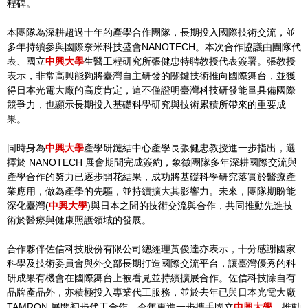
程碑。
本團隊為深耕超過十年的產學合作團隊，長期投入國際技術交流，並
多年持續參與國際奈米科技盛會NANOTECH。本次合作協議由團隊代
表、國立
中興大學
生醫工程研究所張健忠特聘教授代表簽署。張教授
表示，非常高興能夠將臺灣自主研發的關鍵技術推向國際舞台，並獲
得日本光電大廠的高度肯定，這不僅證明臺灣科技研發能量具備國際
競爭力，也顯示長期投入基礎科學研究與技術累積所帶來的重要成
果。
同時身為
中興大學
產學研鏈結中心產學長張健忠教授進一步指出，選
擇於 NANOTECH 展會期間完成簽約，象徵團隊多年深耕國際交流與
產學合作的努力已逐步開花結果，成功將基礎科學研究落實於醫療產
業應用，做為產學的先驅，並持續擴大其影響力。未來，團隊期盼能
深化臺灣(
中興大學
)與日本之間的技術交流與合作，共同推動先進技
術於醫療與健康照護領域的發展。
合作夥伴佐信科技股份有限公司總經理黃俊達亦表示，十分感謝國家
科學及技術委員會與外交部長期打造國際交流平台，讓臺灣優秀的科
研成果有機會在國際舞台上被看見並持續擴展合作。佐信科技除自有
品牌產品外，亦積極投入專業代工服務，並於去年已與日本光電大廠
TAMRON 展開初步代工合作。今年更進一步攜手國立
中興大學
，推動