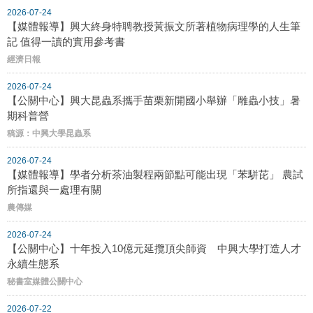
2026-07-24
【媒體報導】興大終身特聘教授黃振文所著植物病理學的人生筆
記 值得一讀的實用參考書
經濟日報
2026-07-24
【公關中心】興大昆蟲系攜手苗栗新開國小舉辦「雕蟲小技」暑
期科普營
稿源：中興大學昆蟲系
2026-07-24
【媒體報導】學者分析茶油製程兩節點可能出現「苯駢芘」 農試
所指還與一處理有關
農傳媒
2026-07-24
【公關中心】十年投入10億元延攬頂尖師資 中興大學打造人才
永續生態系
秘書室媒體公關中心
2026-07-22