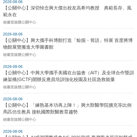
2026-08-06
【公關中心】深切悼念興大傑出校友高希均教授 典範長存、風
範永在
秘書室媒體公關中心
2026-08-06
【公關中心】興大攜手科博館打造「鯨掘・骨語」特展 首度將博
物館展覽搬進大學圖書館
秘書室媒體公關中心
2026-08-06
【公關中心】中興大學攜手美國在台協會（AIT）及全球合作暨訓
練架構(GCTF)開辦反應員培訓強化校園及社區急救能量
秘書室媒體公關中心
2026-08-06
【公關中心】「練熟基本功再上陣！」興大獸醫學院擴充等比例
馬匹仿生教具 接軌國際獸醫教育趨勢
秘書室媒體公關中心
2026-08-06