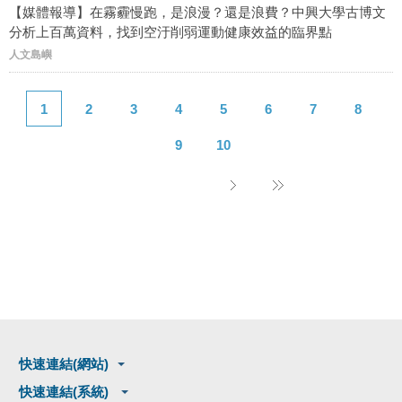
【媒體報導】在霧霾慢跑，是浪漫？還是浪費？中興大學古博文
分析上百萬資料，找到空汙削弱運動健康效益的臨界點
人文島嶼
1
2
3
4
5
6
7
8
9
10
快速連結(網站)
快速連結(系統)