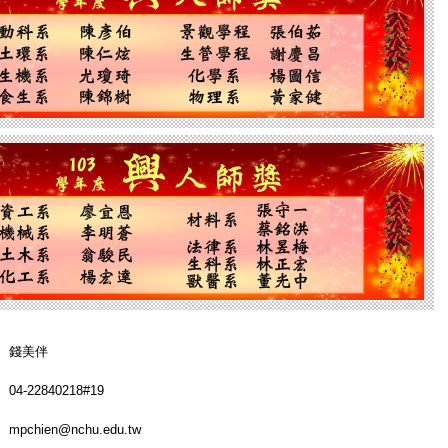
錢美伴
04-22840218#19
mpchien@nchu.edu.tw