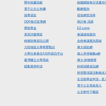
歷年校慶回顧
校園網路每日流量控
電子公文公布欄
斷網查詢
就學貸款
宿舍網管清單
ODF格式宣導網
研討會.演講
獎助學金
EZ-come
系所評鑑專區
會議場地查詢
校務財務資訊公開
全校會議查詢系統
大陸地區大學學歷甄試
興大捐款網
大學社會責任(USR)資訊平台
個人所得報帳e網
臺灣國立大學系統
興大-財物變賣
檔案應用申請
科研採購資訊網
研習暨演講活動報名
生活助學金申請 - 登
電子公文系統登入
公文附件下載區