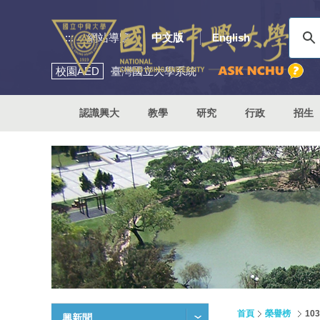
:::
網站導覽
中文版
English
校園
AED
臺灣國立大學系統
認識興大
教學
研究
行政
招生
首頁
榮譽榜
1
興新聞