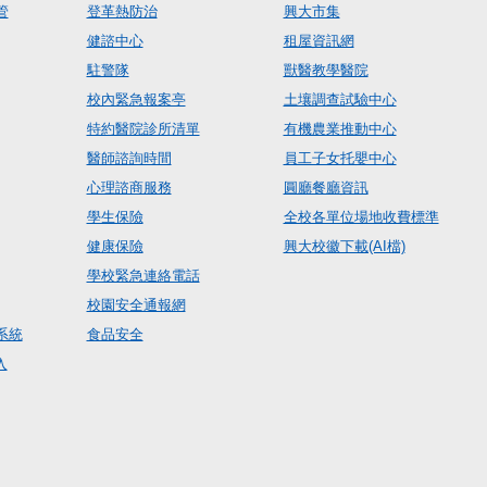
管
登革熱防治
興大市集
健諮中心
租屋資訊網
駐警隊
獸醫教學醫院
校內緊急報案亭
土壤調查試驗中心
特約醫院診所清單
有機農業推動中心
醫師諮詢時間
員工子女托嬰中心
心理諮商服務
圓廳餐廳資訊
學生保險
全校各單位場地收費標準
健康保險
興大校徽下載(AI檔)
學校緊急連絡電話
校園安全通報網
系統
食品安全
入