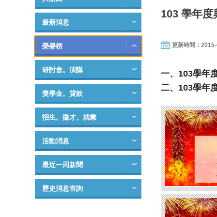
103 學
最新消息
更新時間：2015-06-
榮譽榜
研討會。演講
一、
學年
103
二、
學年
103
獎學金。貸款
招生。徵才。就業
活動消息
最近一周新聞
歷史消息查詢