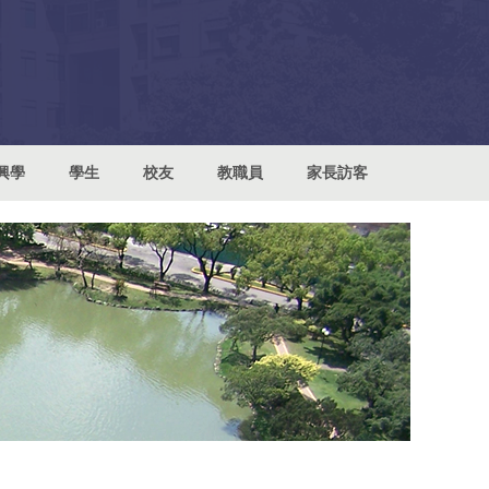
興學
學生
校友
教職員
家長訪客