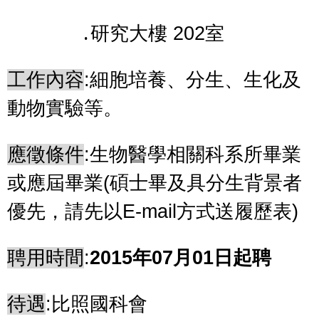
․
研究大樓
202
室
工作內容
:
細胞培養、分生、生化及
動物實驗等。
應徵條件
:
生物醫學相關科系所畢業
或應屆畢業
(
碩士畢及具分生背景者
優先，請先以
E-mail
方式送履歷表
)
聘用時間
:
2015
年
07
月
01
日起聘
待遇
:
比照國科會