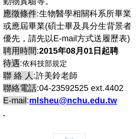
動物實驗等。
應徵條件
:
生物醫學相關科系所畢業
或應屆畢業
(
碩士畢及具分生背景者
優先，請先以
E-mail
方式送履歷表
)
聘用時間
:
2015
年
08
月
01
日起聘
待遇
:
依科技部規定
聯
絡
人
:
許美鈴老師
聯絡電話
:04-23592525 ext.4402
E-mail
:
mlsheu@nchu.edu.tw