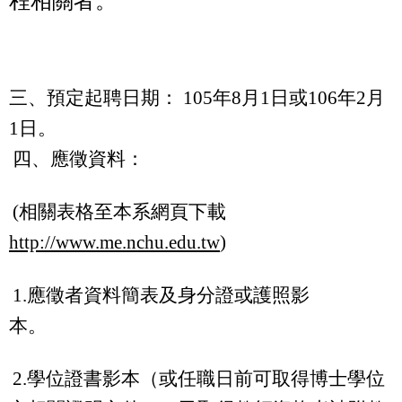
程相關者
。
三、
預定起聘日期：
105
年
8
月
1
日或
106
年
2
月
1
日。
四、應徵資料：
(
相關表格至本系網頁下載
http://www.me.nchu.edu.tw
)
1.
應徵者資料簡表及身分證或護照影
本。
2.
學位證書影本（或任職日前可取得博士學位