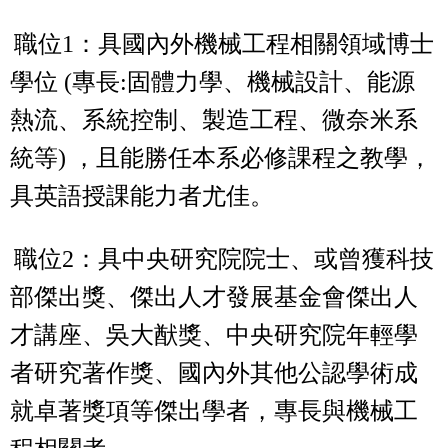
職位
1
：具國內外機械工程相關領域博士
學位
(
專長
:
固體力學、機械設計、能源
熱流、系統控制、製造工程、微奈米系
統等
)
，且能勝任本系必修課程之教學，
具英語授課能力者尤佳。
職位
2
：具
中央研究院院士、或曾獲科技
部傑出獎、傑出人才發展基金會傑出人
才講座、吳大猷獎、中央研究院年輕學
者研究著作獎、國內外其他公認學術成
就卓著獎項等傑出學者
，
專長與機械工