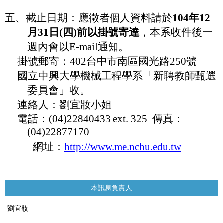
五、截止日期：應徵者個人資料請於
104
年
12
月
31
日
(
四
)
前以掛號寄達
，本系收件後一
週內會以
E-mail
通知
。
掛號郵寄：
402
台中市南區國光路
250
號
國立
中興大學機械工程學系「
新聘教師甄選
委員會」收。
連絡人：劉宜妝小姐
電話：
(04)22840433 ext. 325
傳真：
(04)22877170
網址：
http://www.me.nchu.edu.tw
本訊息負責人
劉宜妝