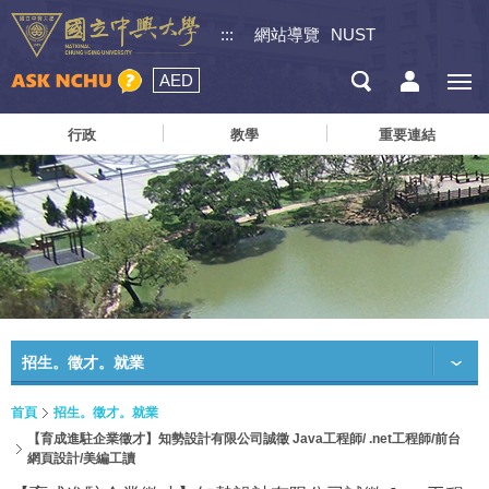
:::
網站導覽
NUST
AED
行政
教學
重要連結
招生。徵才。就業
首頁
招生。徵才。就業
【育成進駐企業徵才】知勢設計有限公司誠徵 Java工程師/ .net工程師/前台
網頁設計/美編工讀