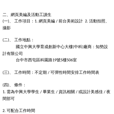
二、網頁美編及活動工讀生
一
、
工作項目：
網頁美編
前台美術設計
活動拍照、
(
)
1.
/
2.
攝影
二
、
工作地點：
(
)
國立中興大學育成創新中心大樓
中科
廠商：知勢設
(
)
計有限公司
台中市西屯區科園路
號
樓
室
19
5
506
三
、
工作時間：不定期
可彈性時間安排工作時間表
(
)
/
四
、
條件：
(
)
需為中興大學學生
畢業生
資訊相關
或設計美感佳
夜
1.
/
/
/
/
間部可
可配合工作時間
2.