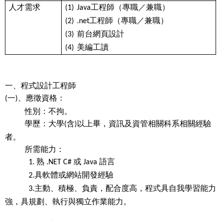
人才需求
工程師（專職／兼職）
(1)
Java
工程師（專職／兼職）
(2)
.net
前台網頁設計
(3)
美編工讀
(4)
一、程式設計工程師
一
、應徵資格：
(
)
性別：不拘。
學歷：大學
含
以上畢，資訊及資管相關科系相關經驗
(
)
者。
所需能力：
熟
或
語言
1.
.NET C#
Java
具軟體或網站開發經驗
2.
主動、積極、負責，配合度高，程式具自我學習能力
3.
強，具規劃、執行與獨立作業能力。