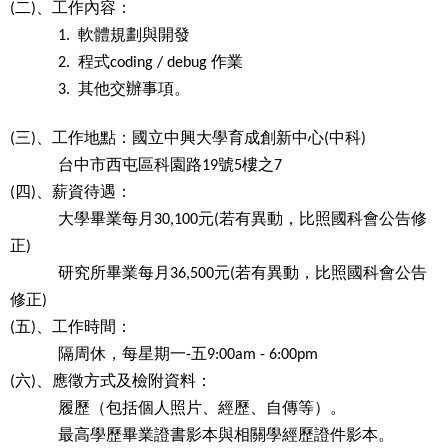
二
、工作內容：
(
)
軟體規劃與開發
1.
程式
作業
2.
coding / debug
其他交辦事項。
3.
三
、工作地點：國立中興大學育成創新中心
中科
(
)
(
)
台中市西屯區科園路
號
樓之
19
5
7
四
、薪資待遇：
(
)
大學畢業每月
元
若有異動，比照國科會公告修
30,100
(
正
)
研究所畢業每月
元
若有異動，比照國科會公告
36,500
(
修正
)
五
、工作時間：
(
)
隔周休，每星期一
五
-
9:00am - 6:00pm
六
、應徵方式及檢附資料：
(
)
履歷（包括個人照片、經歷、自傳等）。
最高學歷畢業證書影本與相關學經歷證件影本。