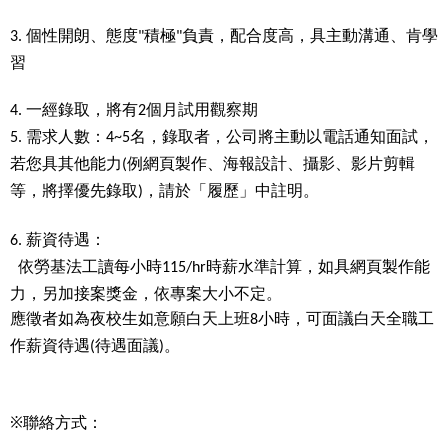
個性開朗、態度
積極
負責，配合度高，具主動溝通、肯學
3.
"
"
習
一經錄取，將有
個月試用觀察期
4.
2
需求人數：
名，錄取者，公司將主動以電話通知面試，
5.
4~5
若您具其他能力
例網頁製作、海報設計、攝影、影片剪輯
(
等，將擇優先錄取
，請於「履歷」中註明。
)
薪資待遇：
6.
依勞基法工讀每小時
時薪水準計算，如具網頁製作能
115/hr
力，另加接案獎金，依專案大小不定。
應徵者如為夜校生如意願白天上班
小時，可面議白天全職工
8
作薪資待遇
待遇面議
。
(
)
※聯絡方式：