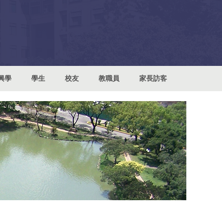
興學
學生
校友
教職員
家長訪客