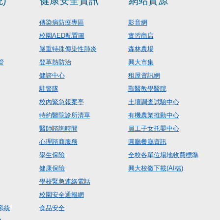
)
健康安全資訊
網站資源
傳染病防疫專區
影音網
校園AED配置圖
實習商店
嚴重特殊傳染性肺炎
森林農場
管
登革熱防治
興大市集
健諮中心
租屋資訊網
駐警隊
獸醫教學醫院
校內緊急報案亭
土壤調查試驗中心
特約醫院診所清單
有機農業推動中心
醫師諮詢時間
員工子女托嬰中心
心理諮商服務
圓廳餐廳資訊
學生保險
全校各單位場地收費標準
健康保險
興大校徽下載(AI檔)
學校緊急連絡電話
校園安全通報網
系統
食品安全