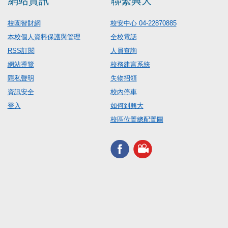
網站資訊
聯繫興大
校園智財網
校安中心 04-22870885
本校個人資料保護與管理
全校電話
RSS訂閱
人員查詢
網站導覽
校務建言系統
隱私聲明
失物招領
資訊安全
校內停車
登入
如何到興大
校區位置總配置圖