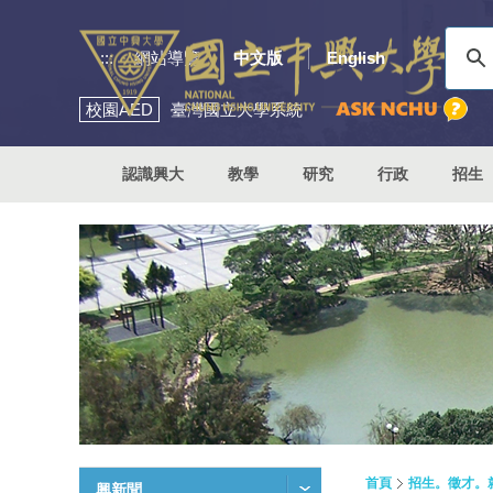
:::
網站導覽
中文版
English
校園
AED
臺灣國立大學系統
認識興大
教學
研究
行政
招生
首頁
招生。徵才。
興新聞