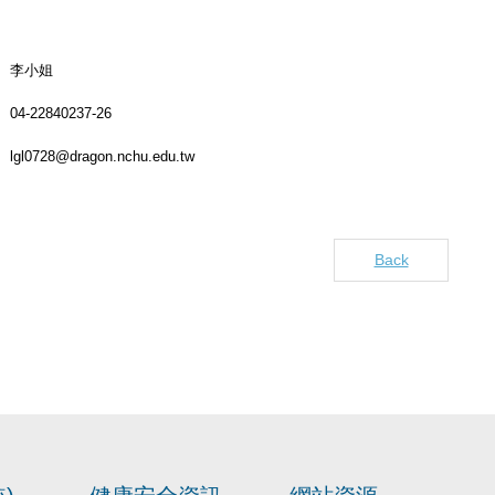
李小姐
04-22840237-26
lgl0728@dragon.nchu.edu.tw
Back