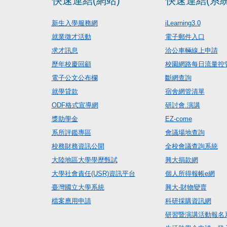
快速連結(網站)
快速連結(系統
新生入學服務網
iLearning3.0
就業徵才活動
電子郵件入口
求才訊息
洽公車輛線上申請
歷年校慶回顧
校園網路每日流量控
電子公文公布欄
斷網查詢
就學貸款
宿舍網管清單
ODF格式宣導網
研討會.演講
獎助學金
EZ-come
系所評鑑專區
會議場地查詢
校務財務資訊公開
全校會議查詢系統
大陸地區大學學歷甄試
興大捐款網
大學社會責任(USR)資訊平台
個人所得報帳e網
臺灣國立大學系統
興大-財物變賣
檔案應用申請
科研採購資訊網
研習暨演講活動報名