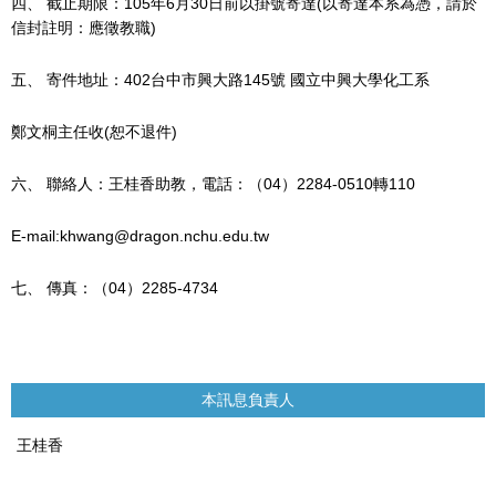
四、
截止期限：105年6月30日前以掛號寄達(以寄達本系為憑，請於
信封註明：應徵教職)
五、
寄件地址：402台中市興大路145號 國立中興大學化工系
鄭文桐主任收(恕不退件)
六、
聯絡人：王桂香助教，電話：（04）2284-0510轉110
E-mail:khwang@dragon.nchu.edu.tw
七、
傳真：（04）2285-4734
本訊息負責人
王桂香