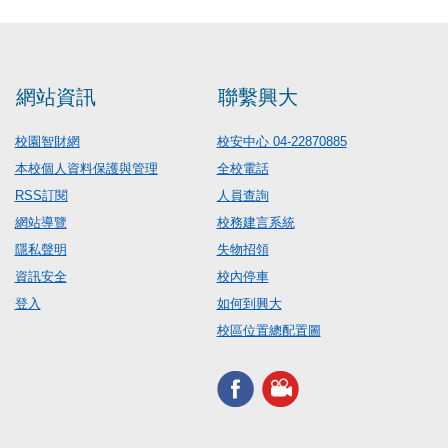
網站資訊
聯繫興大
校園智財網
校安中心 04-22870885
本校個人資料保護與管理
全校電話
RSS訂閱
人員查詢
網站導覽
校務建言系統
隱私聲明
失物招領
資訊安全
校內停車
登入
如何到興大
校區位置總配置圖