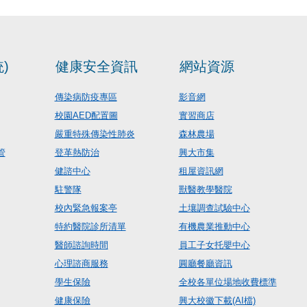
)
健康安全資訊
網站資源
傳染病防疫專區
影音網
校園AED配置圖
實習商店
嚴重特殊傳染性肺炎
森林農場
管
登革熱防治
興大市集
健諮中心
租屋資訊網
駐警隊
獸醫教學醫院
校內緊急報案亭
土壤調查試驗中心
特約醫院診所清單
有機農業推動中心
醫師諮詢時間
員工子女托嬰中心
心理諮商服務
圓廳餐廳資訊
學生保險
全校各單位場地收費標準
健康保險
興大校徽下載(AI檔)