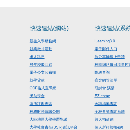
快速連結(網站)
快速連結(系統
新生入學服務網
iLearning3.0
就業徵才活動
電子郵件入口
求才訊息
洽公車輛線上申請
歷年校慶回顧
校園網路每日流量控
電子公文公布欄
斷網查詢
就學貸款
宿舍網管清單
ODF格式宣導網
研討會.演講
獎助學金
EZ-come
系所評鑑專區
會議場地查詢
校務財務資訊公開
全校會議查詢系統
大陸地區大學學歷甄試
興大捐款網
大學社會責任(USR)資訊平台
個人所得報帳e網