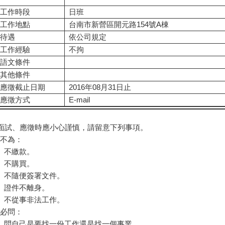
工作時段
日班
工作地點
台南市新營區開元路154號A棟
待遇
依公司規定
工作經驗
不拘
語文條件
其他條件
應徵截止日期
2016年08月31日止
應徵方式
E-mail
●面試、應徵時應小心謹慎，請留意下列事項。
五不為：
、不繳款。
、不購買。
、不隨便簽署文件。
、證件不離身。
、不從事非法工作。
三必問：
1、問自己是要找一份工作還是找一個事業。