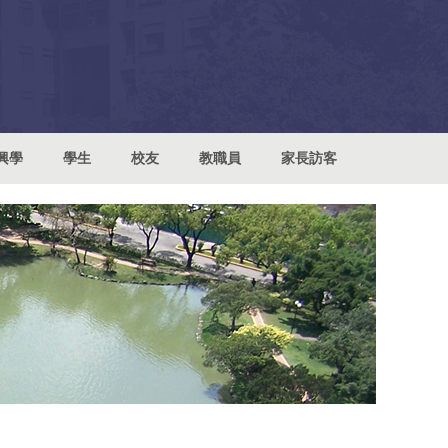
興學
學生
校友
教職員
家長訪客