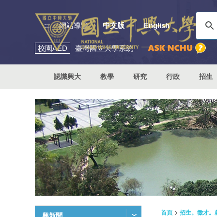
:::
網站導覽
中文版
English
校園
AED
臺灣國立大學系統
認識興大
教學
研究
行政
招生
首頁
招生。徵才。
興新聞