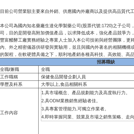
目前公司營業額主要來自外銷、供應國內外廠商以及提供高品質代
本公司為國內知名藥廠生達化學製藥公司(股票代號:1720)之子公
司，目的是開發高附加價值產品，以求降低成本，強化產品競爭力
豐富醱酵工廠實務經驗之專業人士加入本公司技術與經營團隊，更
內、外之精密儀器供研發與實驗用，並且與國內外著名的相關機構
的製程，在軟硬體具備之下，順利地產銷各種高科技、高效能、高
招募職缺
全職
/
兼職
全職
工作職稱
保健食品開發企劃人員
學歷及科系
大學以上,食品相關科系
1.具市場概念、產品規劃能力及高度執行力。
2.具ODM業務銷售經驗者佳。
3.具專案管理能力,可獨立作業者。
工作內容
4.即時掌握同業、競業及市場之銷售策略、走