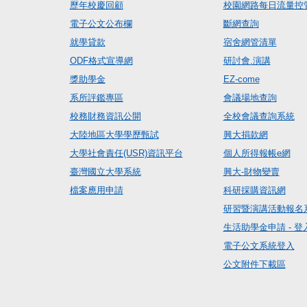
歷年校慶回顧
校園網路每日流量控
電子公文公布欄
斷網查詢
就學貸款
宿舍網管清單
ODF格式宣導網
研討會.演講
獎助學金
EZ-come
系所評鑑專區
會議場地查詢
校務財務資訊公開
全校會議查詢系統
大陸地區大學學歷甄試
興大捐款網
大學社會責任(USR)資訊平台
個人所得報帳e網
臺灣國立大學系統
興大-財物變賣
檔案應用申請
科研採購資訊網
研習暨演講活動報名
生活助學金申請 - 登
電子公文系統登入
公文附件下載區