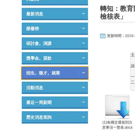
轉知：教育
最新消息
檢核表」
榮譽榜
更新時間：2016-06-
研討會。演講
主
獎學金。貸款
說
招生。徵才。就業
一
二
活動消息
最近一周新聞
歷史消息查詢
(1)各國交通規則注
意事項一覽表.docx