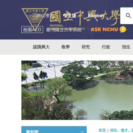
:::
網站導覽
中文版
English
校園
AED
臺灣國立大學系統
認識興大
教學
研究
行政
招生
首頁
招生。徵才。
興新聞