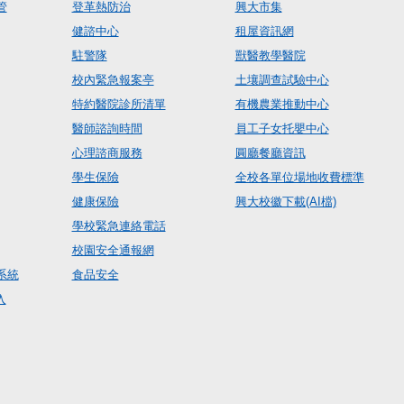
管
登革熱防治
興大市集
健諮中心
租屋資訊網
駐警隊
獸醫教學醫院
校內緊急報案亭
土壤調查試驗中心
特約醫院診所清單
有機農業推動中心
醫師諮詢時間
員工子女托嬰中心
心理諮商服務
圓廳餐廳資訊
學生保險
全校各單位場地收費標準
健康保險
興大校徽下載(AI檔)
學校緊急連絡電話
校園安全通報網
系統
食品安全
入