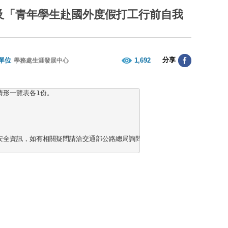
及「青年學生赴國外度假打工行前自我
分享
單位
1,692
學務處生涯發展中心
形一覽表各1份。

如有相關疑問請洽交通部公路總局詢問（聯絡電話：02-23070123分機220