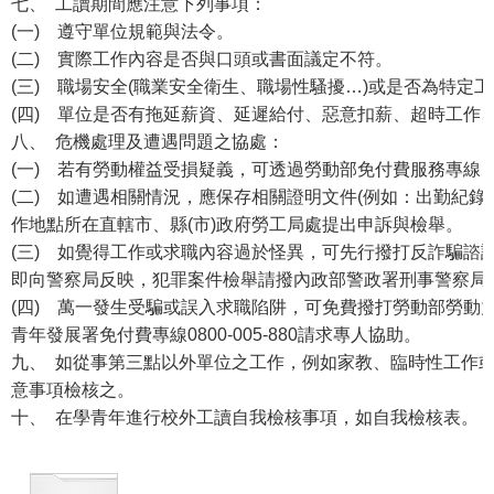
七、 工讀期間應注意下列事項：
(一) 遵守單位規範與法令。
(二) 實際工作內容是否與口頭或書面議定不符。
(三) 職場安全(職業安全衛生、職場性騷擾…)或是否為特定
(四) 單位是否有拖延薪資、延遲給付、惡意扣薪、超時工作
八、 危機處理及遭遇問題之協處：
(一) 若有勞動權益受損疑義，可透過勞動部免付費服務專線：080
(二) 如遭遇相關情況，應保存相關證明文件(例如：出勤紀錄
作地點所在直轄市、縣(市)政府勞工局處提出申訴與檢舉。
(三) 如覺得工作或求職內容過於怪異，可先行撥打反詐騙諮
即向警察局反映，犯罪案件檢舉請撥內政部警政署刑事警察局專線電
(四) 萬一發生受騙或誤入求職陷阱，可免費撥打勞動部勞動力發展
青年發展署免付費專線0800-005-880請求專人協助。
九、 如從事第三點以外單位之工作，例如家教、臨時性工作
意事項檢核之。
十、 在學青年進行校外工讀自我檢核事項，如自我檢核表。