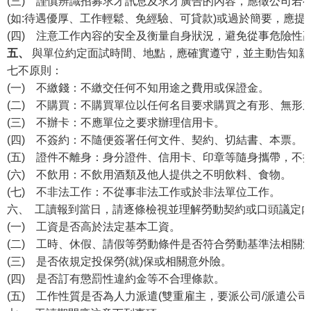
(三) 謹慎辨識招募求才訊息及求才廣告的內容，應徵公司若
(如:待遇優厚、工作輕鬆、免經驗、可貸款)或過於簡要，應提
(四) 注意工作內容的安全及衡量自身狀況，避免從事危險性
五、
與單位約定面試時間、地點，應確實遵守，並主動告知親
七不原則：
(一) 不繳錢：不繳交任何不知用途之費用或保證金。
(二) 不購買：不購買單位以任何名目要求購買之有形、無形
(三) 不辦卡：不應單位之要求辦理信用卡。
(四) 不簽約：不隨便簽署任何文件、契約、切結書、本票。
(五) 證件不離身：身分證件、信用卡、印章等隨身攜帶，不
(六) 不飲用：不飲用酒類及他人提供之不明飲料、食物。
(七) 不非法工作：不從事非法工作或於非法單位工作。
六、 工讀報到當日，請逐條檢視並理解勞動契約或口頭議定
(一) 工資是否高於法定基本工資。
(二) 工時、休假、請假等勞動條件是否符合勞動基準法相關
(三) 是否依規定投保勞(就)保或相關意外險。
(四) 是否訂有懲罰性違約金等不合理條款。
(五) 工作性質是否為人力派遣(雙重雇主，要派公司/派遣公司