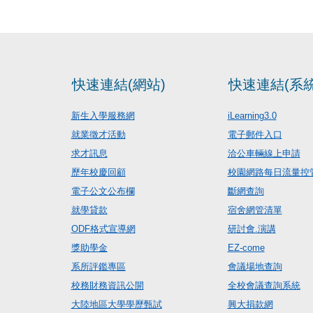
快速連結(網站)
快速連結(系統
新生入學服務網
iLearning3.0
就業徵才活動
電子郵件入口
求才訊息
洽公車輛線上申請
歷年校慶回顧
校園網路每日流量控
電子公文公布欄
斷網查詢
就學貸款
宿舍網管清單
ODF格式宣導網
研討會.演講
獎助學金
EZ-come
系所評鑑專區
會議場地查詢
校務財務資訊公開
全校會議查詢系統
大陸地區大學學歷甄試
興大捐款網