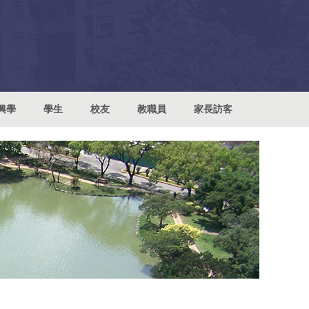
興學
學生
校友
教職員
家長訪客