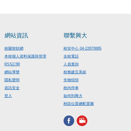
網站資訊
聯繫興大
校園智財網
校安中心 04-22870885
本校個人資料保護與管理
全校電話
RSS訂閱
人員查詢
網站導覽
校務建言系統
隱私聲明
失物招領
資訊安全
校內停車
登入
如何到興大
校區位置總配置圖