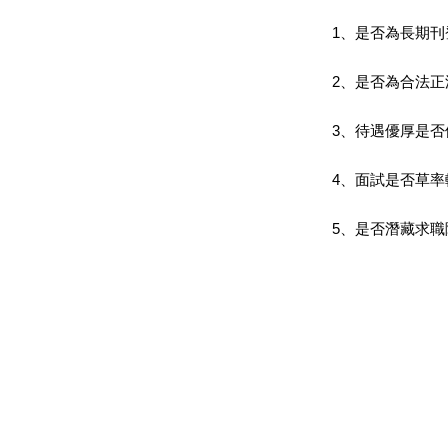
1、是否為長期
2、是否為合法
3、待遇優厚是
4、面試是否草率
5、是否潛藏求