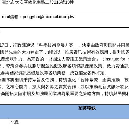
：臺北市大安區敦化南路二段216號19樓
il信箱：peggyho@micmail.iii.org.tw
：
月17日，行政院通過「科學技術發展方案」，決定由政府與民間共同
 李國鼎先生的大力奔走下，創設以「推廣資訊技術有效應用，提升國
爭力」為宗旨的「財團法人資訊工業策進會」（Institute for Informati
資策會參與規劃研擬並推動政府各項資訊產業政策、致力資通訊
及參與國家資訊基礎建設等各項業務，成就備受各界肯定。
隊將繼續秉持宗旨及任務，持續強化「智庫幕僚、產業推動、技
展」之核心能力，擴大與各界之實質合作，並以推動創新資訊研發及
台商開拓大陸市場及加強民間業務為最重要之策略方向，持續與民興
招募職缺
全職