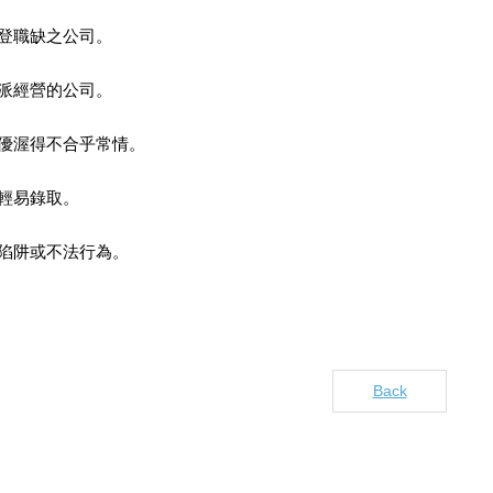
刊登職缺之公司。
正派經營的公司。
否優渥得不合乎常情。
輕易錄取。
職陷阱或不法行為。
Back