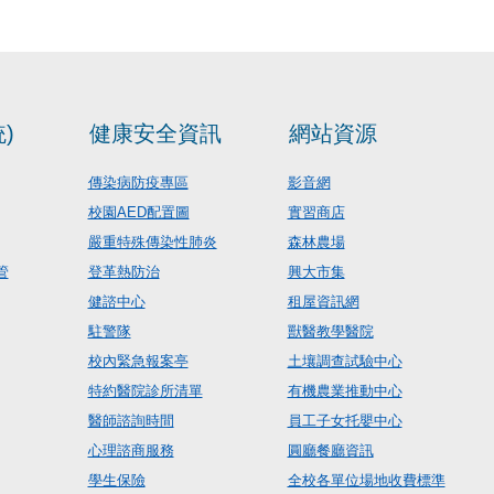
)
健康安全資訊
網站資源
傳染病防疫專區
影音網
校園AED配置圖
實習商店
嚴重特殊傳染性肺炎
森林農場
管
登革熱防治
興大市集
健諮中心
租屋資訊網
駐警隊
獸醫教學醫院
校內緊急報案亭
土壤調查試驗中心
特約醫院診所清單
有機農業推動中心
醫師諮詢時間
員工子女托嬰中心
心理諮商服務
圓廳餐廳資訊
學生保險
全校各單位場地收費標準