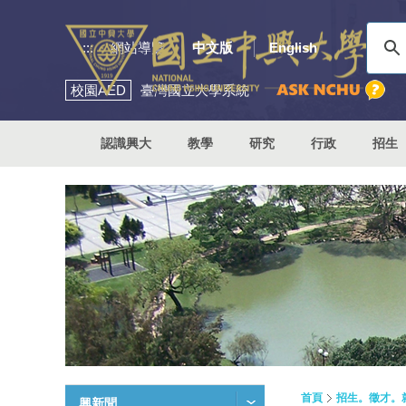
:::
網站導覽
中文版
English
校園
AED
臺灣國立大學系統
認識興大
教學
研究
行政
招生
首頁
招生。徵才。
興新聞