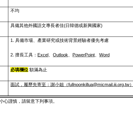
不均
具備其他外國語文專長者佳(日韓德或新興國家)
1. 具備市場、產業研究或技術背景經驗者優先考慮
2. 擅長工具：
Excel
、
Outlook
、
PowerPoint
、
Word
必填欄位
額滿為止
面試，履歷先寄至：謝小姐（
fullnoonkillua@micmail.iii.org.tw
應小心謹慎，請留意下列事項。