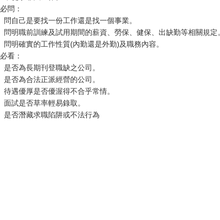
三必問：
1、問自己是要找一份工作還是找一個事業。
2、問明職前訓練及試用期間的薪資、勞保、健保、出缺勤等相關規定
、問明確實的工作性質(內勤還是外勤)及職務內容。
五必看：
、是否為長期刊登職缺之公司。
、是否為合法正派經營的公司。
、待遇優厚是否優渥得不合乎常情。
、面試是否草率輕易錄取。
、是否潛藏求職陷阱或不法行為