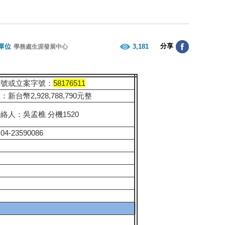
分享
單位
3,181
學務處生涯發展中心
編號或立案字號：
58176511
新台幣2,928,788,790元整
絡人：吳孟樵 分機1520
4-23590086