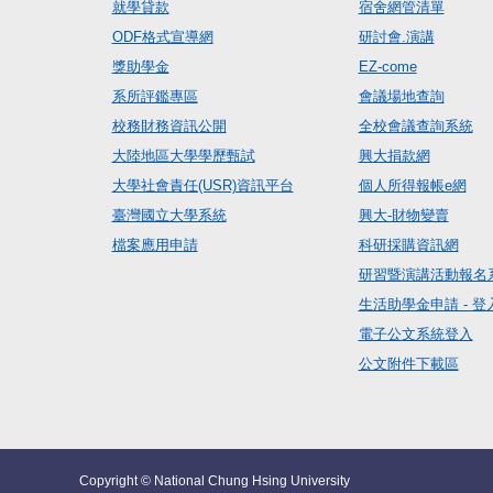
就學貸款
宿舍網管清單
ODF格式宣導網
研討會.演講
獎助學金
EZ-come
系所評鑑專區
會議場地查詢
校務財務資訊公開
全校會議查詢系統
大陸地區大學學歷甄試
興大捐款網
大學社會責任(USR)資訊平台
個人所得報帳e網
臺灣國立大學系統
興大-財物變賣
檔案應用申請
科研採購資訊網
研習暨演講活動報名
生活助學金申請 - 登
電子公文系統登入
公文附件下載區
Copyright © National Chung Hsing University