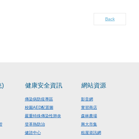
Back
)
健康安全資訊
網站資源
傳染病防疫專區
影音網
校園AED配置圖
實習商店
嚴重特殊傳染性肺炎
森林農場
管
登革熱防治
興大市集
健諮中心
租屋資訊網