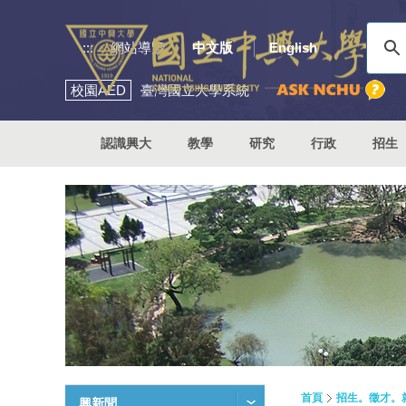
:::
網站導覽
中文版
English
校園
AED
臺灣國立大學系統
認識興大
教學
研究
行政
招生
首頁
招生。徵才。
興新聞