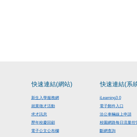
快速連結(網站)
快速連結(系統
新生入學服務網
iLearning3.0
就業徵才活動
電子郵件入口
求才訊息
洽公車輛線上申請
歷年校慶回顧
校園網路每日流量控
電子公文公布欄
斷網查詢