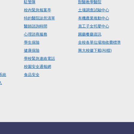
駐警隊
獸醫教學醫院
校內緊急報案亭
土壤調查試驗中心
特約醫院診所清單
有機農業推動中心
醫師諮詢時間
員工子女托嬰中心
心理諮商服務
圓廳餐廳資訊
學生保險
全校各單位場地收費標準
健康保險
興大校徽下載(AI檔)
學校緊急連絡電話
校園安全通報網
系統
食品安全
入