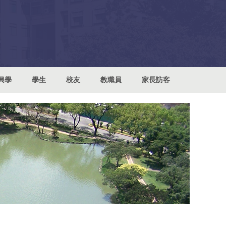
興學
學生
校友
教職員
家長訪客