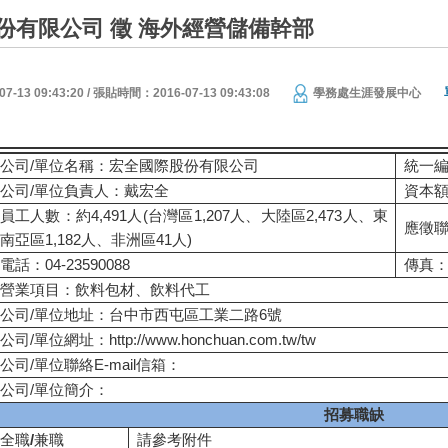
份有限公司 徵 海外經營儲備幹部
13 09:43:20 / 張貼時間：2016-07-13 09:43:08
學務處生涯發展中心
公司/單位名稱：宏全國際股份有限公司
統一
公司/單位負責人：戴宏全
資本額：
員工人數：約4,491人(台灣區1,207人、大陸區2,473人、東
應徵聯
南亞區1,182人、非洲區41人)
電話：04-23590088
傳真：0
營業項目：飲料包材、飲料代工
公司/單位地址：台中市西屯區工業二路6號
公司/單位網址：http://www.honchuan.com.tw/tw
公司/單位聯絡E-mail信箱：
公司/單位簡介：
招募職缺
全職
/
兼職
請參考附件