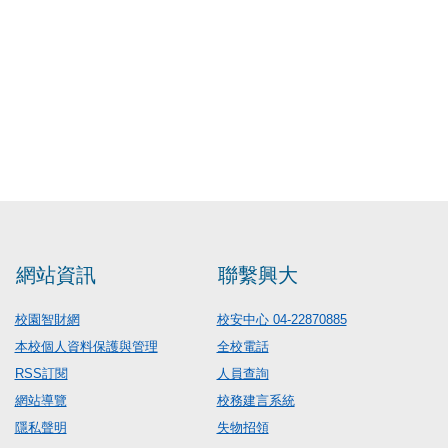
網站資訊
聯繫興大
校園智財網
校安中心 04-22870885
本校個人資料保護與管理
全校電話
RSS訂閱
人員查詢
網站導覽
校務建言系統
隱私聲明
失物招領