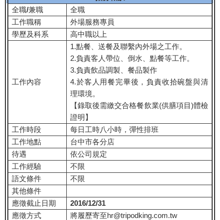
全職
/
兼職
全職
工作職稱
外場服務專員
學歷及科系
高中職以上
1.點餐、送餐及聯繫內外場之工作。
2.負責客人帶位、倒水、點餐等工作。
3.負責飲品調製、餐品製作
工作內容
4.於客人用餐完畢後，負責收拾碗盤與清
理環境。
【錄取後需繳交合格餐飲業(供膳項目)體檢
證明】
工作時段
每日工時八小時，彈性排班
工作地點
台中市各分店
待遇
依公司規定
工作經驗
不限
語文條件
不限
其他條件
應徵截止日期
2016/12/31
應徵方式
將履歷寄至hr@tripodking.com.tw