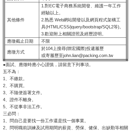
1.對EC電子商務系統開發、維護一年工作
經驗以上。
其他條件
2.熟悉 Web網站開發以及網頁程式架構工
具(HTML/CSS/jquery/bootstrap/SQL2等)。
3.歡迎附上相關證照及經歷證明。
應徵截止日期
不限
於104上搜尋(聨宏國際)投遞履歷
應徵方式
或寄履歷至john.lian@packing.com.tw
●面試、應徵時應小心謹慎，請留意下列事項。
五不為：
1、不繳款。
2、不購買。
3、不隨便簽署文件。
4、證件不離身。
5、不從事非法工作。
三必問：
1、問自己是要找一份工作還是找一個事業。
2、問明職前訓練及試用期間的薪資、勞保、健保、出缺勤等相關