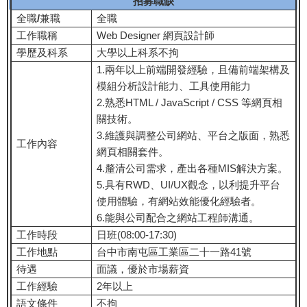
招募職缺
全職
/
兼職
全職
工作職稱
Web Designer 網頁設計師
學歷及科系
大學以上科系不拘
1.兩年以上前端開發經驗，且備前端架構及
模組分析設計能力、工具使用能力
2.熟悉HTML / JavaScript / CSS 等網頁相
關技術。
3.維護與調整公司網站、平台之版面，熟悉
工作內容
網頁相關套件。
4.釐清公司需求，產出各種MIS解決方案。
5.具有RWD、UI/UX觀念，以利提升平台
使用體驗，有網站效能優化經驗者。
6.能與公司配合之網站工程師溝通。
工作時段
日班(08:00-17:30)
工作地點
台中市南屯區工業區二十一路41號
待遇
面議，優於市場薪資
工作經驗
2年以上
語文條件
不拘