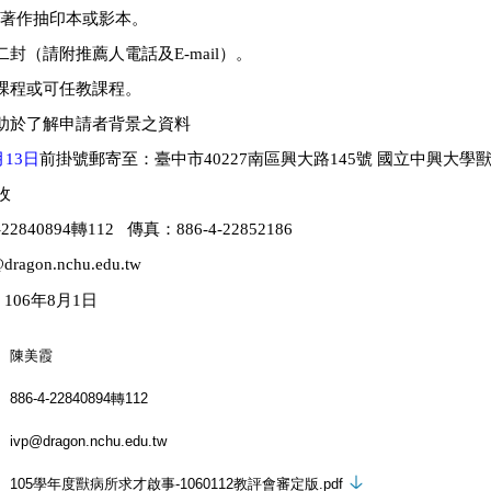
附著作抽印本或影本。
）。
二封（請附推薦人電話及
E-mail
課程或可任教課程。
助於了解申請者背景之資料
前掛號郵寄至：臺中市
號 國立中興大學
月
13
日
40227
南區興大路
145
收
-22840894
轉
112
傳真：
886-4-22852186
dragon.nchu.edu.tw
：
106
年
8
月
1
日
陳美霞
886-4-22840894轉112
ivp@dragon.nchu.edu.tw
105學年度獸病所求才啟事-1060112教評會審定版.pdf