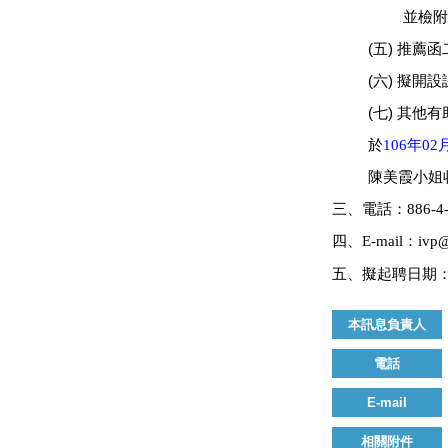
並檢
(
五
)
推薦函
(
六
)
擬開設
(
七
)
其他有
於
106
年
02
陳美霞小姐
三、電話：
886-4
四、
E-mail
：
ivp@
五、擬起聘日期
本訊息負責人
電話
E-mail
相關附件