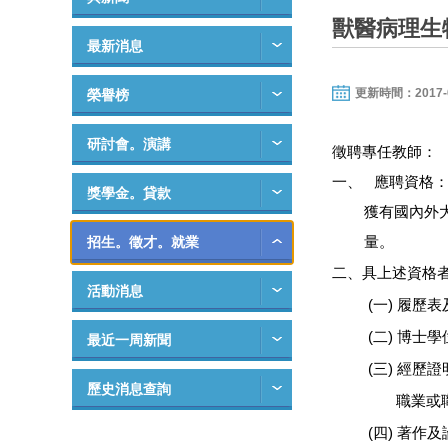
獸醫病理生
最新消息
更新時間：2017-01-
榮譽榜
研討會。演講
徵聘專任教師：
一、
應聘資格
獎學金。貸款
獲有國內外
招生。徵才。就業
量。
二、具上述資格
活動消息
(
一
)
履歷表
(
二
)
博士學
最近一周新聞
(
三
)
經歷證
歷史消息查詢
職業或
(
四
)
著作及