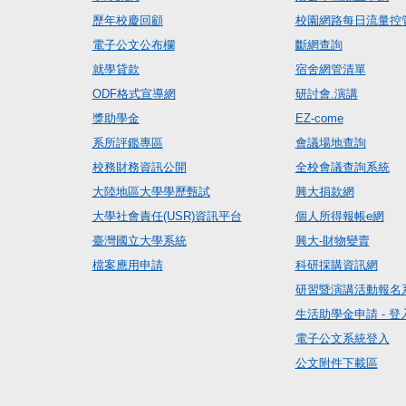
歷年校慶回顧
校園網路每日流量控
電子公文公布欄
斷網查詢
就學貸款
宿舍網管清單
ODF格式宣導網
研討會.演講
獎助學金
EZ-come
系所評鑑專區
會議場地查詢
校務財務資訊公開
全校會議查詢系統
大陸地區大學學歷甄試
興大捐款網
大學社會責任(USR)資訊平台
個人所得報帳e網
臺灣國立大學系統
興大-財物變賣
檔案應用申請
科研採購資訊網
研習暨演講活動報名
生活助學金申請 - 登
電子公文系統登入
公文附件下載區