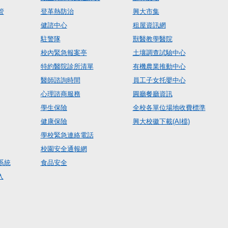
管
登革熱防治
興大市集
健諮中心
租屋資訊網
駐警隊
獸醫教學醫院
校內緊急報案亭
土壤調查試驗中心
特約醫院診所清單
有機農業推動中心
醫師諮詢時間
員工子女托嬰中心
心理諮商服務
圓廳餐廳資訊
學生保險
全校各單位場地收費標準
健康保險
興大校徽下載(AI檔)
學校緊急連絡電話
校園安全通報網
系統
食品安全
入