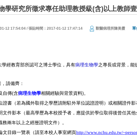
物學研究所徵求專任助理教授級(含)以上教師
單
12 17:54:04 / 張貼時間：2017-01-12 17:47:14
獸醫病理所陳美霞
：
大學經教育部所認可之博士學位，具有
病理生物學
之專長或背景，能
者，請備齊：
及自傳
(
含
病理生物學
相關經驗與背景資料
)
。
位證書（若為國外取得之學歷請附駐外單位認證證明）或相關證件影
明文件影本（最高學歷為本校授予者，應提供於學位取得後曾任其他
職務兩年以上之經歷證明文件）。
論文目錄一覽表（請至本校人事室網頁
http://www.nchu.edu.tw/~perso