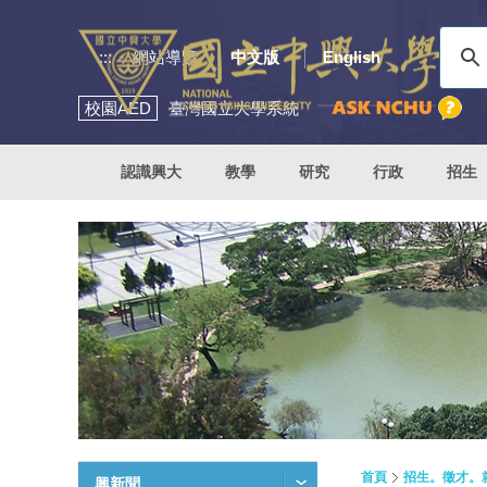
:::
網站導覽
中文版
English
校園
AED
臺灣國立大學系統
認識興大
教學
研究
行政
招生
首頁
招生。徵才。
興新聞