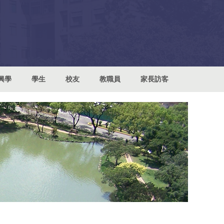
興學
學生
校友
教職員
家長訪客