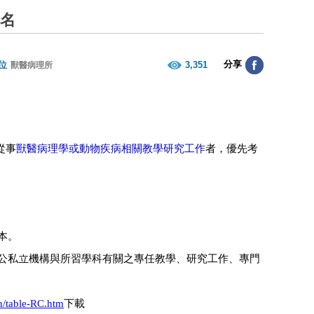
壹名
分享
位
3,351
獸醫病理所
從事
獸醫病理學或動物疾病相關教學研究工作
者，優先考
本。
公私立機構與所習學科有關之專任教學、研究工作、專門
n/table-RC.htm
下載