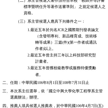
（二）
等評審
系主管候選人著作須符合本校「教師升
標準暨聘任升等著作送審準則」 之規定候選人之
資格。
（三）
系主管候選人應具下列條件之一：
1.
最近五年於列名
JCR
之國際期刊發表論
文
（含發明專利、新品種育成、技術移
轉等成果）三篇
(
件
)(
第一作者或通訊
作者
)
以上。
2.
最近五年曾主持三年以上
科技部
研究型
計畫者。
3.
最近五年曾獲校級教學或服務特優獎勵
者。
二、
任期：中華民國
106
年
8
月
1
日至
108
年
7
月
31
日止
三、
本次系主任選舉，依「國立中興大學化學工程學系主管
選薦辦法」辦理。
四、
推薦人填具候選人推薦表，於中華民國
106
年
4
月
7
日
(
五
)