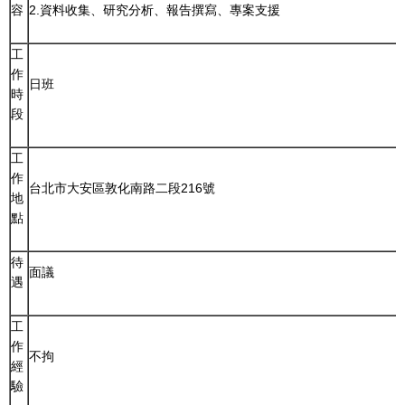
容
2.資料收集、研究分析、報告撰寫、專案支援
工
作
日班
時
段
工
作
台北市大安區敦化南路二段216號
地
點
待
面議
遇
工
作
不拘
經
驗