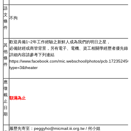
語
文
不拘
條
件
歡迎具備1~2年工作經驗之新鮮人成為我們的明日之星，
其
必備財經或商管背景，另有電子、電機、資工相關學經歷者優先錄
他
詳細內容請參考下列連結
條
https://www.facebook.com/mic.webschool/photos/pcb.1723524
件
type=3&theater
應
徵
截
額滿為止
止
日
期
履歷先寄至：peggyho@micmail.iii.org.tw / 何小姐