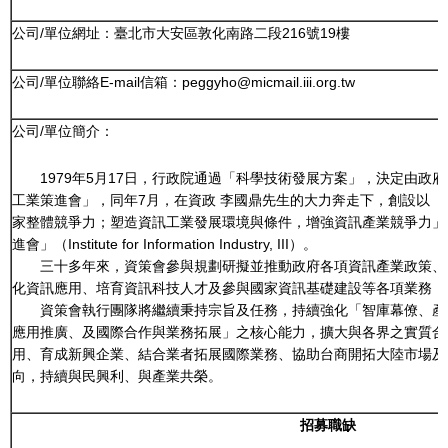
公司
/
單位
網址：臺北市大安區敦化南路二段216號19樓
公司
/
單位
聯絡E-mail信箱：peggyho@micmail.iii.org.tw
公司/單位簡介：
1979年5月17日，行政院通過「科學技術發展方案」，決定由政
工業策進會」，同年7月，在資政 李國鼎先生的大力奔走下，創設以
家整體競爭力；塑造資訊工業發展環境與條件，增強資訊產業競爭力」
進會」（Institute for Information Industry, III）。
三十多年來，資策會參與規劃研擬並推動政府各項資訊產業政策、
化資訊應用、培育資訊科技人才及參與國家資訊基礎建設等各項業務，
資策會執行團隊將繼續秉持宗旨及任務，持續強化「智庫幕僚、產
應用推廣、及國際合作與業務拓展」之核心能力，擴大與各界之實質合
用、育成新興企業、結合業者拓展國際業務、協助台商開拓大陸市場及
向，持續與民興利、與產業共榮。
招募職缺