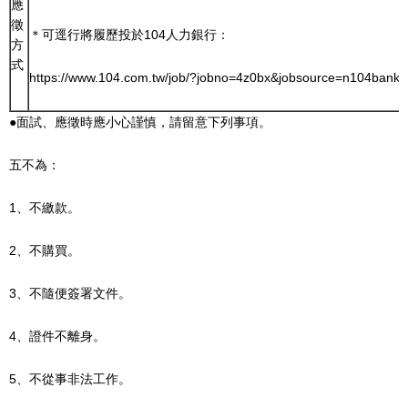
應
徵
＊可逕行將履歷投於104人力銀行：
方
式
https://www.104.com.tw/job/?jobno=4z0bx&jobsource=n104bank1
●面試、應徵時應小心謹慎，請留意下列事項。
五不為：
1、不繳款。
2、不購買。
3、不隨便簽署文件。
4、證件不離身。
5、不從事非法工作。