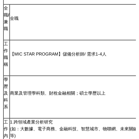
全
職
/
全職
兼
職
工
作
【MIC STAR PROGRAM】儲備分析師/ 需求1-4人
職
稱
學
歷
及
商業及管理學科類、財稅金融相關；碩士學歷以上
科
系
工
1.跨領域產業分析研究
作
(如：大數據、電子商務、金融科技、智慧城市、物聯網、未來關鍵產業預
內
等)