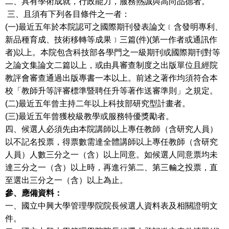
二、具有學術成就，行政能力，服務熱誠與高尚品德者。
三、且須有下列各目條件之一者：
(一)最近五年於本院認可之國際期刊發表論文﹝含發明專利、
新品種育成、技術移轉等成果﹞三篇(件)(第一作者或通訊作
者)以上。本院包含科技部各學門之一級期刊或國際期刊對等
之論文集論文二篇以上，或由具審查制度之出版單位且經院
教評會審查通過出版專書一本以上。前述之著作均須符合本
校「教師升等評審標準暨聘任升等著作送審準則」之規定。
(二)最近五年曾主持二年以上科技部研究型計畫者。
(三)最近五年曾獲校級教學或服務特優獎勵者。
四、候選人必須先由本院講師以上專任教師（含研究人員）
以不記名投票，得票數需達全體講師以上專任教師（含研究
人員）人數三分之一（含）以上同意。如候選人同意票均未
達三分之一（含）以上時，再進行第二、第三輪之投票，直
至選出三分之一（含）以上為止。
參、應備資料：
一、國立中興大學管理學院院長候選人資料表及相關證明文
件。