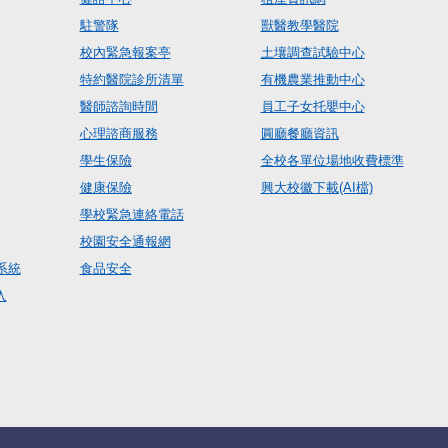
駐警隊
獸醫教學醫院
校內緊急報案亭
土壤調查試驗中心
特約醫院診所清單
有機農業推動中心
醫師諮詢時間
員工子女托嬰中心
心理諮商服務
圓廳餐廳資訊
學生保險
全校各單位場地收費標準
健康保險
興大校徽下載(AI檔)
學校緊急連絡電話
校園安全通報網
系統
食品安全
入