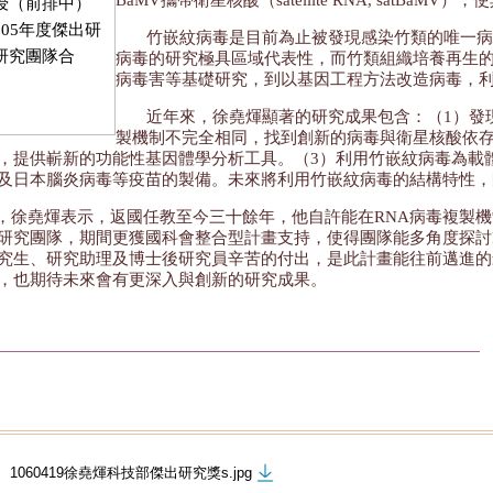
BaMV攜帶衛星核酸（satellite RNA, satB
授（前排中）
05年度傑出研
竹嵌紋病毒是目前為止被發現感染竹類的唯一病
研究團隊合
病毒的研究極具區域代表性，而竹類組織培養再生
病毒害等基礎研究，到以基因工程方法改造病毒，
近年來，徐堯煇顯著的研究成果包含：（1）發
製機制不完全相同，找到創新的病毒與衛星核酸依存
，提供嶄新的功能性基因體學分析工具。（3）利用竹嵌紋病毒為載
及日本腦炎病毒等疫苗的製備。未來將利用竹嵌紋病毒的結構特性，
，徐堯煇表示，返國任教至今三十餘年，他自許能在RNA病毒複製
研究團隊，期間更獲國科會整合型計畫支持，使得團隊能多角度探討
究生、研究助理及博士後研究員辛苦的付出，是此計畫能往前邁進的
，也期待未來會有更深入與創新的研究成果。
1060419徐堯煇科技部傑出研究獎s.jpg