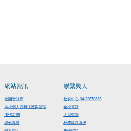
網站資訊
聯繫興大
校園智財網
校安中心 04-22870885
本校個人資料保護與管理
全校電話
RSS訂閱
人員查詢
網站導覽
校務建言系統
隱私聲明
失物招領