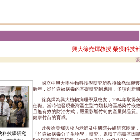
興大徐堯煇教授 榮獲科技
張
國立中興大學生物科技學研究所教授徐堯煇榮獲
餘年，從竹嵌紋病毒的基礎研究到應用，多項創新
徐堯煇為興大植物病理學系校友，1984年取
任職。當時他發現臺灣叢生型竹類栽培區感染竹嵌
且無有效的防治方式，嚴重影響竹筍的產量與品質
健康竹苗的育成。
此後徐堯煇與校內老師及中研院共組研究團隊，
物科技學研究
「竹嵌紋病毒分子生物學」研究，累積了病毒基因