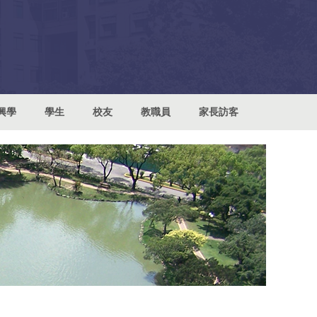
興學
學生
校友
教職員
家長訪客