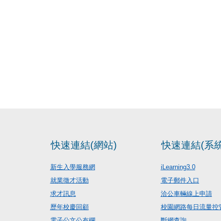
快速連結(網站)
快速連結(系統
新生入學服務網
iLearning3.0
就業徵才活動
電子郵件入口
求才訊息
洽公車輛線上申請
歷年校慶回顧
校園網路每日流量控
電子公文公布欄
斷網查詢