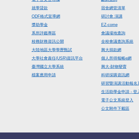
就學貸款
宿舍網管清單
ODF格式宣導網
研討會.演講
獎助學金
EZ-come
系所評鑑專區
會議場地查詢
校務財務資訊公開
全校會議查詢系統
大陸地區大學學歷甄試
興大捐款網
大學社會責任(USR)資訊平台
個人所得報帳e網
臺灣國立大學系統
興大-財物變賣
檔案應用申請
科研採購資訊網
研習暨演講活動報名
生活助學金申請 - 登
電子公文系統登入
公文附件下載區