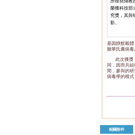
所徐堯煇教
榮獲科技部1
究獎，其與
影。
基因靜默載體
雞華氏囊病毒
此次獲獎
同，因而共組
間，參與的研
病毒學的模式
相關附件