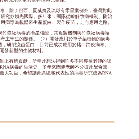
aMV），使其研究系統更具獨特性與完整性。
毒，除了巴西、夏威夷及琉球有零星案例外，臺灣對此
的研究亦領先國際。多年來，團隊從瞭解致病機制、防治
利用病毒為載體來生產蛋白、製作疫苗，走向應用之路。
現竹嵌紋病毒的衛星核酸，其複製機制與竹嵌紋病毒複
寄主寄生的關係。（2）開發應用於單子葉植物的病毒
體，研製疫苗蛋白，目前已成功應用於豬口蹄疫病毒、
開發新型的生物材料。
機制上有所貢獻，所幸此想法得到許多不同專長老師的認
RNA病毒的生活史。多年來團隊老師不分彼此配合無
最大功臣，希望讓此具區域代表性的病毒研究成為RNA