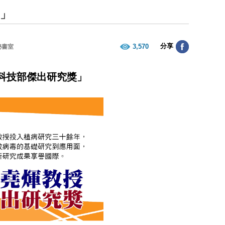
獎」
分享
3,570
秘書室
「科技部傑出研究獎」