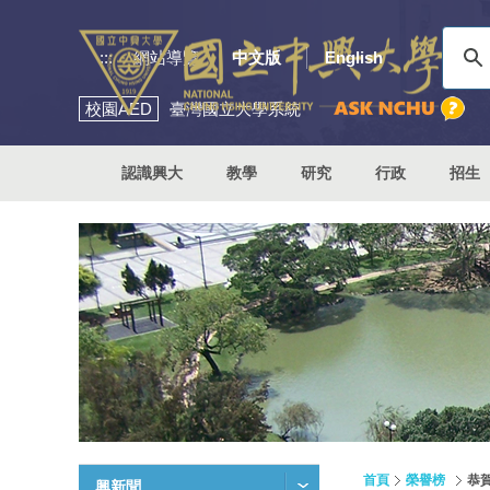
:::
網站導覽
中文版
English
校園
AED
臺灣國立大學系統
認識興大
教學
研究
行政
招生
首頁
榮譽榜
恭
興新聞