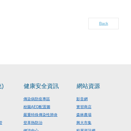
Back
)
健康安全資訊
網站資源
傳染病防疫專區
影音網
校園AED配置圖
實習商店
嚴重特殊傳染性肺炎
森林農場
管
登革熱防治
興大市集
健諮中心
租屋資訊網