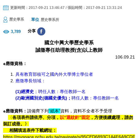
更新時間：2017-09-21 13:46:47 / 張貼時間：2017-09-21 13:31:24
單位
歷史學系
歷史學系所
分享
3,789
國立中興大學歷史學系
誠徵專任助理教授
(
含
)
以上教師
106.09.21
※應徵資格：
具有教育部核可之國內外大學博士學位者
應徵專長領域：
(1)
經濟史
；聘任人數：專任教師一名
(2)
歐洲國別史
(
德國史優先
)
；
聘任人數：專任教師一名
※應徵資料：
請備齊下列
“紙本”
資料，資料不全者不予受理
〈
各
項表件請依序、分項，
以“迴紋針”固定
，方便後續處理，請勿
裝訂成冊。〉
相關填送表件下載網址：
https://myspace.nchu.edu.tw/navigate/s/95CED6893C1A4F6A9C