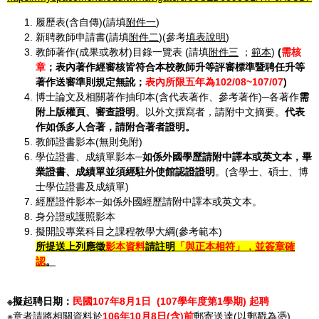
履歷表(含自傳)(請填
附件一
)
新聘教師申請書(請填
附件二
)(參考
填表說明
)
教師著作(成果或教材)目錄一覽表 (請填
附件三
；
範本
)
(
需核
章
；
表內著作經審核皆符合本校教師升等評審標準暨聘任升等
著作送審準則規定無訛；
表內所限五年為
102/08~107/07
)
博士論文及相關著作抽印本(含代表著作、參考著作)─各著作
需
附上版權頁、審查證明
。以外文撰寫者，請附中文摘要。
代表
作如係多人合著，請附合著者證明。
教師證書影本(無則免附)
學位證書、成績單影本─
如係外國學歷請附中譯本或英文本，畢
業證書、成績單並須經駐外使館認證證明
。(含學士、碩士、博
士學位證書及成績單)
經歷證件影本─如係外國經歷請附中譯本或英文本。
身分證或護照影本
擬開設專業科目之課程教學大綱(參考範本)
所提送上列應徵
影本資料
請註明
「與正本相符」，並簽章確
認
。
※擬起聘日期：
民國
107
年
8
月
1
日
(107
學年度第
1
學期
)
起聘
※意者請將相關資料於
106
年
10
月
8
日
(
含
)
前
郵寄送達(以郵戳為憑)