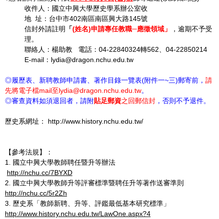
收件人：國立中興大學歷史學系辦公室收
地 址：台中市402南區南區興大路145號
信封外請註明
「
(
姓名
)
申請專任教職─應徵領域」
，逾期不予受
理。
聯絡人：楊助教 電話：04-22840324轉562、04-22850214
E-mail：lydia@dragon.nchu.edu.tw
◎履歷表、新聘教師申請書、著作目錄一覽表(附件一~三)郵寄前，
請
先將電子檔mail至lydia@dragon.nchu.edu.tw
。
◎審查資料如須退回者，請附
貼足郵資
之回郵信封
，否則不予退件。
歷史系網址： http://www.history.nchu.edu.tw/
【參考法規】：
1. 國立中興大學教師聘任暨升等辦法
http://nchu.cc/7BYXD
2. 國立中興大學教師升等評審標準暨聘任升等著作送審準則
http://nchu.cc/5r2Zh
3. 歷史系「教師新聘、升等、評鑑最低基本研究標準」
http://www.history.nchu.edu.tw/LawOne.aspx?4