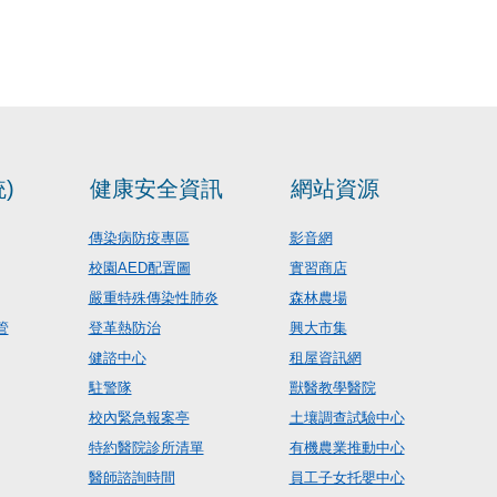
)
健康安全資訊
網站資源
傳染病防疫專區
影音網
校園AED配置圖
實習商店
嚴重特殊傳染性肺炎
森林農場
管
登革熱防治
興大市集
健諮中心
租屋資訊網
駐警隊
獸醫教學醫院
校內緊急報案亭
土壤調查試驗中心
特約醫院診所清單
有機農業推動中心
醫師諮詢時間
員工子女托嬰中心