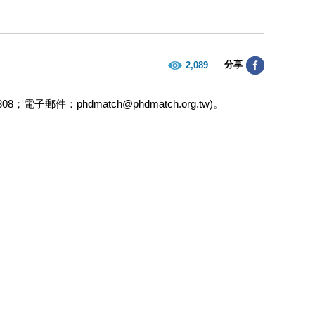
分享
2,089
郵件：phdmatch@phdmatch.org.tw)。