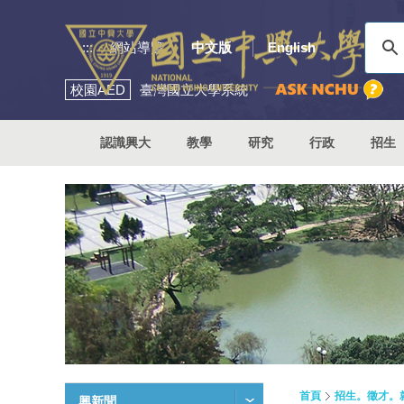
:::
網站導覽
中文版
English
校園
AED
臺灣國立大學系統
認識興大
教學
研究
行政
招生
首頁
招生。徵才。
興新聞