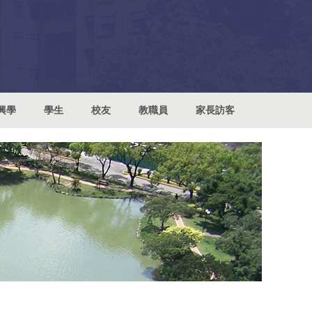
興學
學生
校友
教職員
家長訪客