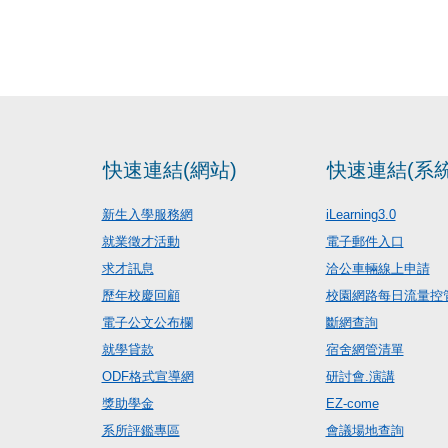
快速連結(網站)
快速連結(系統
新生入學服務網
iLearning3.0
就業徵才活動
電子郵件入口
求才訊息
洽公車輛線上申請
歷年校慶回顧
校園網路每日流量控
電子公文公布欄
斷網查詢
就學貸款
宿舍網管清單
ODF格式宣導網
研討會.演講
獎助學金
EZ-come
系所評鑑專區
會議場地查詢