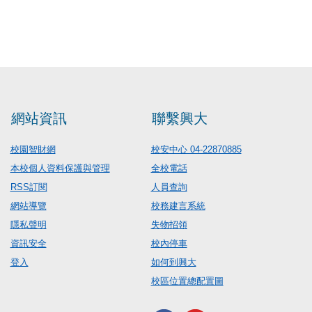
網站資訊
聯繫興大
校園智財網
校安中心 04-22870885
本校個人資料保護與管理
全校電話
RSS訂閱
人員查詢
網站導覽
校務建言系統
隱私聲明
失物招領
資訊安全
校內停車
登入
如何到興大
校區位置總配置圖